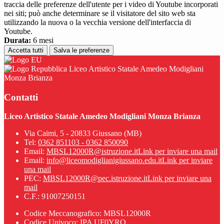
traccia delle preferenze dell'utente per i video di Youtube incorporati
nei siti; può anche determinare se il visitatore del sito web sta
utilizzando la nuova o la vecchia versione dell'interfaccia di
Youtube.
Durata:
6 mesi
Accetta tutti
Salva le preferenze
Liceo Artistico Statale Amedeo Modigliani
Monza Brianza
Contatti
Liceo Artistico Statale Amedeo Modigliani Monza Brianza
Via Caimi, 5 - 20833 Giussano (MB)
Tel:
0362 851103 - 0362 850090
Email:
MBSL12000R@istruzione.it
Link per inviare una mail
Email:
info@liceomodiglianigiussano.edu.it
Link per inviare
una mail
PEC:
MBSL12000R@pec.istruzione.it
Link per inviare una
mail
C.F.: 91007250151
Codice Meccanografico: MBSL12000R
Codice Univoco: IPA UF0YRQ