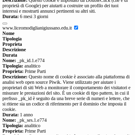
Descrizione:
Questo cookie è impostato da DoubleClick (che è di
proprietà di Google) per aiutarti a costruire un profilo dei tuoi
interessi e mostrarti annunci pertinenti su altri siti.
Durata:
6 mesi 3 giorni
www.liceomodiglianigiussano.edu.it
Nome
Tipologia
Proprieta
Descrizione
Durata
Nome:
_pk_id.1.e774
Tipologia:
analitico
Proprieta:
Prime Parti
Descrizione:
Questo nome di cookie è associato alla piattaforma di
analisi web open source Piwik. Viene utilizzato per aiutare i
proprietari di siti Web a monitorare il comportamento dei visitatori e
misurare le prestazioni del sito. È un cookie di tipo pattern, in cui il
prefisso _pk_id è seguito da una breve serie di numeri e lettere, che
si ritiene sia un codice di riferimento per il dominio che imposta il
cookie.
Durata:
1 anno
Nome:
_pk_ses.1.e774
Tipologia:
analitico
Proprieta:
Prime Parti