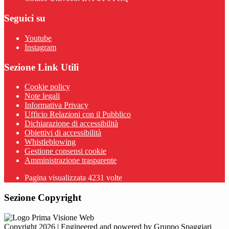
Seguici su
Youtube
Instagram
Sezione Link Utili
Cookie policy
Note legali
Informativa Privacy
Ufficio Relazioni con il Pubblico
Dichiarazione di accessibilità
Obiettivi di accessibilità
Whistleblowing
Gestione consensi cookie
Amministrazione trasparente
Pagina visualizzata
4231
volte
Sezione Copyright
Copyright 2026 | Engineered and powered by Gruppo Spaggiari