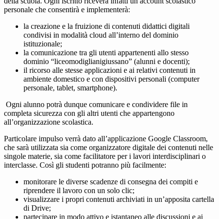
della scuola. Ogni iscritto riceverà infatti un account scolastico
personale che consentirà e implementerà:
la creazione e la fruizione di contenuti didattici digitali
condivisi in modalità cloud all’interno del dominio
istituzionale;
la comunicazione tra gli utenti appartenenti allo stesso
dominio “liceomodiglianigiussano” (alunni e docenti);
il ricorso alle stesse applicazioni e ai relativi contenuti in
ambiente domestico e con dispositivi personali (computer
personale, tablet, smartphone).
Ogni alunno potrà dunque comunicare e condividere file in
completa sicurezza con gli altri utenti che appartengono
all’organizzazione scolastica.
Particolare impulso verrà dato all’applicazione Google Classroom,
che sarà utilizzata sia come organizzatore digitale dei contenuti nelle
singole materie, sia come facilitatore per i lavori interdisciplinari o
interclasse. Così gli studenti potranno più facilmente:
monitorare le diverse scadenze di consegna dei compiti e
riprendere il lavoro con un solo clic;
visualizzare i propri contenuti archiviati in un’apposita cartella
di Drive;
partecipare in modo attivo e istantaneo alle discussioni e ai