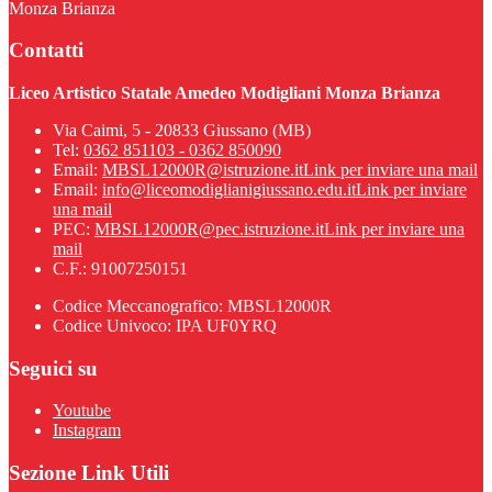
Monza Brianza
Contatti
Liceo Artistico Statale Amedeo Modigliani Monza Brianza
Via Caimi, 5 - 20833 Giussano (MB)
Tel:
0362 851103 - 0362 850090
Email:
MBSL12000R@istruzione.it
Link per inviare una mail
Email:
info@liceomodiglianigiussano.edu.it
Link per inviare
una mail
PEC:
MBSL12000R@pec.istruzione.it
Link per inviare una
mail
C.F.: 91007250151
Codice Meccanografico: MBSL12000R
Codice Univoco: IPA UF0YRQ
Seguici su
Youtube
Instagram
Sezione Link Utili