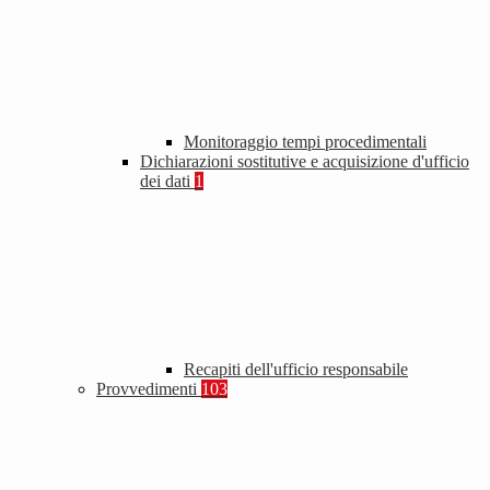
Monitoraggio tempi procedimentali
Dichiarazioni sostitutive e acquisizione d'ufficio
dei dati
1
Recapiti dell'ufficio responsabile
Provvedimenti
103