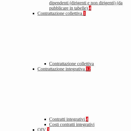
dipendenti (dirigenti e non dirigenti) (da
pubblicare in tabelle)
4
Contrattazione collettiva
1
Contrattazione collettiva
Contrattazione integrativa
12
Contratti integrativi
4
Costi contratti integrativi
OIV
3