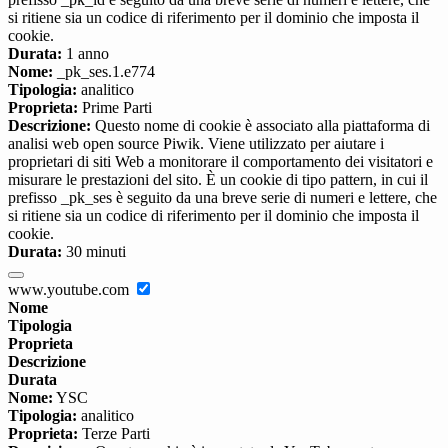
si ritiene sia un codice di riferimento per il dominio che imposta il
cookie.
Durata:
1 anno
Nome:
_pk_ses.1.e774
Tipologia:
analitico
Proprieta:
Prime Parti
Descrizione:
Questo nome di cookie è associato alla piattaforma di
analisi web open source Piwik. Viene utilizzato per aiutare i
proprietari di siti Web a monitorare il comportamento dei visitatori e
misurare le prestazioni del sito. È un cookie di tipo pattern, in cui il
prefisso _pk_ses è seguito da una breve serie di numeri e lettere, che
si ritiene sia un codice di riferimento per il dominio che imposta il
cookie.
Durata:
30 minuti
www.youtube.com
Nome
Tipologia
Proprieta
Descrizione
Durata
Nome:
YSC
Tipologia:
analitico
Proprieta:
Terze Parti