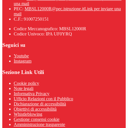
una mail
PEC:
MBSL12000R@pec.istruzione.it
Link per inviare una
mail
C.F.: 91007250151
Codice Meccanografico: MBSL12000R
Codice Univoco: IPA UF0YRQ
Seguici su
Youtube
Instagram
Sezione Link Utili
Cookie policy
Note legali
Informativa Privacy
Ufficio Relazioni con il Pubblico
Dichiarazione di accessibilità
Obiettivi di accessibilità
Whistleblowing
Gestione consensi cookie
Amministrazione trasparente