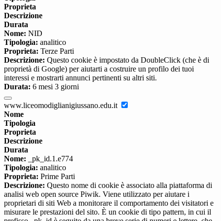
Proprieta
Descrizione
Durata
Nome:
NID
Tipologia:
analitico
Proprieta:
Terze Parti
Descrizione:
Questo cookie è impostato da DoubleClick (che è di
proprietà di Google) per aiutarti a costruire un profilo dei tuoi
interessi e mostrarti annunci pertinenti su altri siti.
Durata:
6 mesi 3 giorni
www.liceomodiglianigiussano.edu.it
Nome
Tipologia
Proprieta
Descrizione
Durata
Nome:
_pk_id.1.e774
Tipologia:
analitico
Proprieta:
Prime Parti
Descrizione:
Questo nome di cookie è associato alla piattaforma di
analisi web open source Piwik. Viene utilizzato per aiutare i
proprietari di siti Web a monitorare il comportamento dei visitatori e
misurare le prestazioni del sito. È un cookie di tipo pattern, in cui il
prefisso _pk_id è seguito da una breve serie di numeri e lettere, che