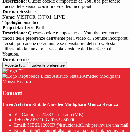
Descrizione:
Questo cookie è impostato da YouTube per tenere
traccia delle visualizzazioni dei video incorporati.
Durata:
Sessione
Nome:
VISITOR_INFO1_LIVE
Tipologia:
analitico
Proprieta:
Terze Parti
Descrizione:
Questo cookie è impostato da Youtube per tenere
traccia delle preferenze dell'utente per i video di Youtube incorporati
nei siti; può anche determinare se il visitatore del sito web sta
utilizzando la nuova o la vecchia versione dell'interfaccia di
Youtube.
Durata:
6 mesi
Accetta tutti
Salva le preferenze
Liceo Artistico Statale Amedeo Modigliani
Monza Brianza
Contatti
Liceo Artistico Statale Amedeo Modigliani Monza Brianza
Via Caimi, 5 - 20833 Giussano (MB)
Tel:
0362 851103 - 0362 850090
Email:
MBSL12000R@istruzione.it
Link per inviare una mail
Email:
info@liceomodiglianigiussano.edu.it
Link per inviare