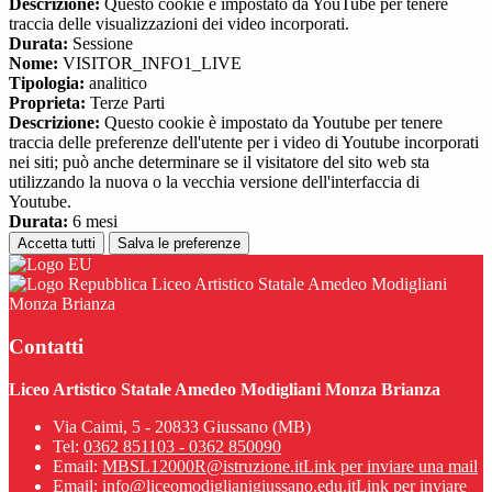
Descrizione:
Questo cookie è impostato da YouTube per tenere
traccia delle visualizzazioni dei video incorporati.
Durata:
Sessione
Nome:
VISITOR_INFO1_LIVE
Tipologia:
analitico
Proprieta:
Terze Parti
Descrizione:
Questo cookie è impostato da Youtube per tenere
traccia delle preferenze dell'utente per i video di Youtube incorporati
nei siti; può anche determinare se il visitatore del sito web sta
utilizzando la nuova o la vecchia versione dell'interfaccia di
Youtube.
Durata:
6 mesi
Accetta tutti
Salva le preferenze
Liceo Artistico Statale Amedeo Modigliani
Monza Brianza
Contatti
Liceo Artistico Statale Amedeo Modigliani Monza Brianza
Via Caimi, 5 - 20833 Giussano (MB)
Tel:
0362 851103 - 0362 850090
Email:
MBSL12000R@istruzione.it
Link per inviare una mail
Email:
info@liceomodiglianigiussano.edu.it
Link per inviare