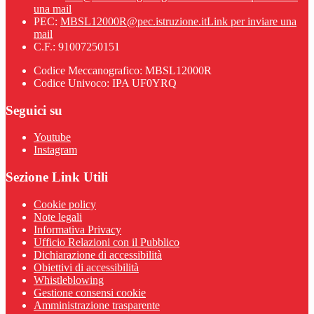
una mail
PEC:
MBSL12000R@pec.istruzione.it
Link per inviare una
mail
C.F.: 91007250151
Codice Meccanografico: MBSL12000R
Codice Univoco: IPA UF0YRQ
Seguici su
Youtube
Instagram
Sezione Link Utili
Cookie policy
Note legali
Informativa Privacy
Ufficio Relazioni con il Pubblico
Dichiarazione di accessibilità
Obiettivi di accessibilità
Whistleblowing
Gestione consensi cookie
Amministrazione trasparente