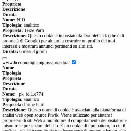
Proprieta
Descrizione
Durata
Nome:
NID
Tipologia:
analitico
Proprieta:
Terze Parti
Descrizione:
Questo cookie è impostato da DoubleClick (che è di
proprietà di Google) per aiutarti a costruire un profilo dei tuoi
interessi e mostrarti annunci pertinenti su altri siti.
Durata:
6 mesi 3 giorni
www.liceomodiglianigiussano.edu.it
Nome
Tipologia
Proprieta
Descrizione
Durata
Nome:
_pk_id.1.e774
Tipologia:
analitico
Proprieta:
Prime Parti
Descrizione:
Questo nome di cookie è associato alla piattaforma di
analisi web open source Piwik. Viene utilizzato per aiutare i
proprietari di siti Web a monitorare il comportamento dei visitatori e
misurare le prestazioni del sito. È un cookie di tipo pattern, in cui il
prefisso _pk_id è seguito da una breve serie di numeri e lettere, che