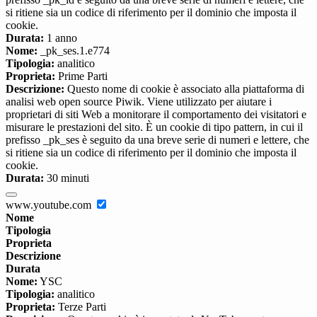
si ritiene sia un codice di riferimento per il dominio che imposta il
cookie.
Durata:
1 anno
Nome:
_pk_ses.1.e774
Tipologia:
analitico
Proprieta:
Prime Parti
Descrizione:
Questo nome di cookie è associato alla piattaforma di
analisi web open source Piwik. Viene utilizzato per aiutare i
proprietari di siti Web a monitorare il comportamento dei visitatori e
misurare le prestazioni del sito. È un cookie di tipo pattern, in cui il
prefisso _pk_ses è seguito da una breve serie di numeri e lettere, che
si ritiene sia un codice di riferimento per il dominio che imposta il
cookie.
Durata:
30 minuti
www.youtube.com
Nome
Tipologia
Proprieta
Descrizione
Durata
Nome:
YSC
Tipologia:
analitico
Proprieta:
Terze Parti