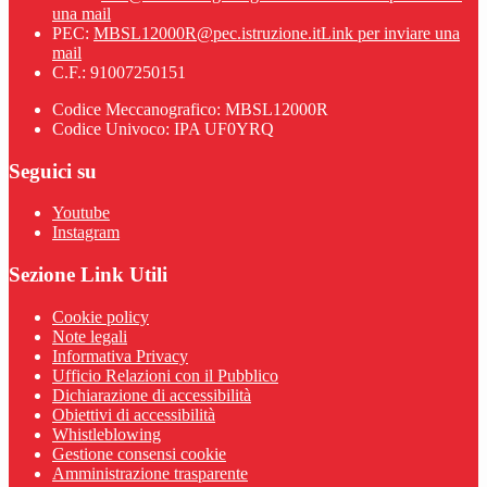
una mail
PEC:
MBSL12000R@pec.istruzione.it
Link per inviare una
mail
C.F.: 91007250151
Codice Meccanografico: MBSL12000R
Codice Univoco: IPA UF0YRQ
Seguici su
Youtube
Instagram
Sezione Link Utili
Cookie policy
Note legali
Informativa Privacy
Ufficio Relazioni con il Pubblico
Dichiarazione di accessibilità
Obiettivi di accessibilità
Whistleblowing
Gestione consensi cookie
Amministrazione trasparente