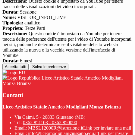
Descrizione:
Questo cookie è impostato da YouTube per tenere
traccia delle visualizzazioni dei video incorporati.
Durata:
Sessione
Nome:
VISITOR_INFO1_LIVE
Tipologia:
analitico
Proprieta:
Terze Parti
Descrizione:
Questo cookie è impostato da Youtube per tenere
traccia delle preferenze dell'utente per i video di Youtube incorporati
nei siti; può anche determinare se il visitatore del sito web sta
utilizzando la nuova o la vecchia versione dell'interfaccia di
Youtube.
Durata:
6 mesi
Accetta tutti
Salva le preferenze
Liceo Artistico Statale Amedeo Modigliani
Monza Brianza
Contatti
Liceo Artistico Statale Amedeo Modigliani Monza Brianza
Via Caimi, 5 - 20833 Giussano (MB)
Tel:
0362 851103 - 0362 850090
Email:
MBSL12000R@istruzione.it
Link per inviare una mail
Email:
info@liceomodiglianigiussano.edu.it
Link per inviare