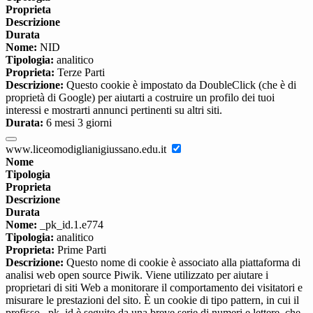
Proprieta
Descrizione
Durata
Nome:
NID
Tipologia:
analitico
Proprieta:
Terze Parti
Descrizione:
Questo cookie è impostato da DoubleClick (che è di
proprietà di Google) per aiutarti a costruire un profilo dei tuoi
interessi e mostrarti annunci pertinenti su altri siti.
Durata:
6 mesi 3 giorni
www.liceomodiglianigiussano.edu.it
Nome
Tipologia
Proprieta
Descrizione
Durata
Nome:
_pk_id.1.e774
Tipologia:
analitico
Proprieta:
Prime Parti
Descrizione:
Questo nome di cookie è associato alla piattaforma di
analisi web open source Piwik. Viene utilizzato per aiutare i
proprietari di siti Web a monitorare il comportamento dei visitatori e
misurare le prestazioni del sito. È un cookie di tipo pattern, in cui il
prefisso _pk_id è seguito da una breve serie di numeri e lettere, che