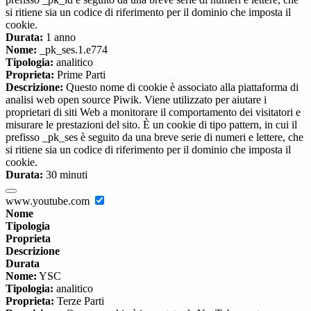
si ritiene sia un codice di riferimento per il dominio che imposta il
cookie.
Durata:
1 anno
Nome:
_pk_ses.1.e774
Tipologia:
analitico
Proprieta:
Prime Parti
Descrizione:
Questo nome di cookie è associato alla piattaforma di
analisi web open source Piwik. Viene utilizzato per aiutare i
proprietari di siti Web a monitorare il comportamento dei visitatori e
misurare le prestazioni del sito. È un cookie di tipo pattern, in cui il
prefisso _pk_ses è seguito da una breve serie di numeri e lettere, che
si ritiene sia un codice di riferimento per il dominio che imposta il
cookie.
Durata:
30 minuti
www.youtube.com
Nome
Tipologia
Proprieta
Descrizione
Durata
Nome:
YSC
Tipologia:
analitico
Proprieta:
Terze Parti