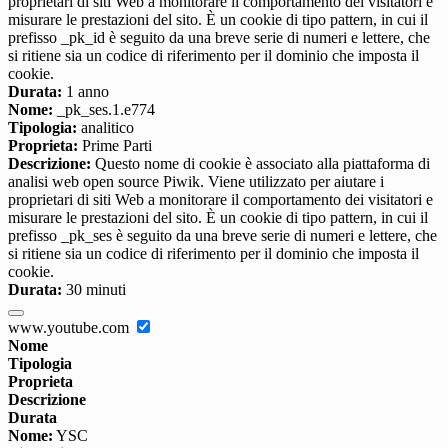
proprietari di siti Web a monitorare il comportamento dei visitatori e
misurare le prestazioni del sito. È un cookie di tipo pattern, in cui il
prefisso _pk_id è seguito da una breve serie di numeri e lettere, che
si ritiene sia un codice di riferimento per il dominio che imposta il
cookie.
Durata:
1 anno
Nome:
_pk_ses.1.e774
Tipologia:
analitico
Proprieta:
Prime Parti
Descrizione:
Questo nome di cookie è associato alla piattaforma di
analisi web open source Piwik. Viene utilizzato per aiutare i
proprietari di siti Web a monitorare il comportamento dei visitatori e
misurare le prestazioni del sito. È un cookie di tipo pattern, in cui il
prefisso _pk_ses è seguito da una breve serie di numeri e lettere, che
si ritiene sia un codice di riferimento per il dominio che imposta il
cookie.
Durata:
30 minuti
www.youtube.com
Nome
Tipologia
Proprieta
Descrizione
Durata
Nome:
YSC