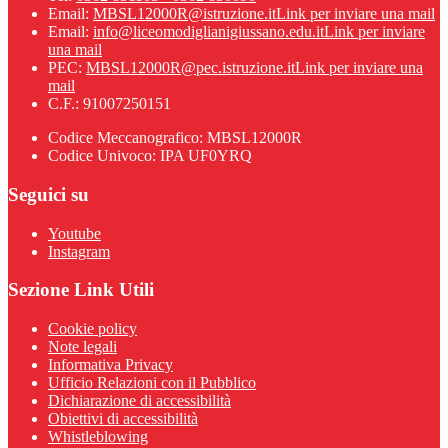
Email:
MBSL12000R@istruzione.it
Link per inviare una mail
Email:
info@liceomodiglianigiussano.edu.it
Link per inviare
una mail
PEC:
MBSL12000R@pec.istruzione.it
Link per inviare una
mail
C.F.: 91007250151
Codice Meccanografico: MBSL12000R
Codice Univoco: IPA UF0YRQ
Seguici su
Youtube
Instagram
Sezione Link Utili
Cookie policy
Note legali
Informativa Privacy
Ufficio Relazioni con il Pubblico
Dichiarazione di accessibilità
Obiettivi di accessibilità
Whistleblowing