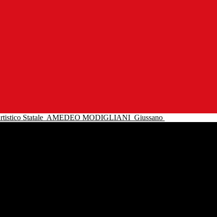
tistico Statale
AMEDEO MODIGLIANI
Giussano