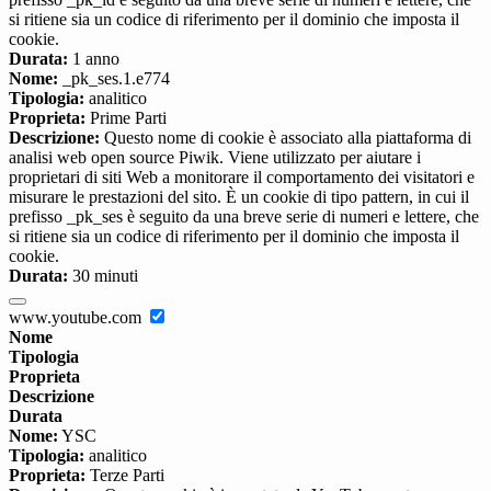
si ritiene sia un codice di riferimento per il dominio che imposta il
cookie.
Durata:
1 anno
Nome:
_pk_ses.1.e774
Tipologia:
analitico
Proprieta:
Prime Parti
Descrizione:
Questo nome di cookie è associato alla piattaforma di
analisi web open source Piwik. Viene utilizzato per aiutare i
proprietari di siti Web a monitorare il comportamento dei visitatori e
misurare le prestazioni del sito. È un cookie di tipo pattern, in cui il
prefisso _pk_ses è seguito da una breve serie di numeri e lettere, che
si ritiene sia un codice di riferimento per il dominio che imposta il
cookie.
Durata:
30 minuti
www.youtube.com
Nome
Tipologia
Proprieta
Descrizione
Durata
Nome:
YSC
Tipologia:
analitico
Proprieta:
Terze Parti