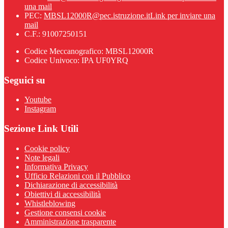
una mail
PEC:
MBSL12000R@pec.istruzione.it
Link per inviare una
mail
C.F.: 91007250151
Codice Meccanografico: MBSL12000R
Codice Univoco: IPA UF0YRQ
Seguici su
Youtube
Instagram
Sezione Link Utili
Cookie policy
Note legali
Informativa Privacy
Ufficio Relazioni con il Pubblico
Dichiarazione di accessibilità
Obiettivi di accessibilità
Whistleblowing
Gestione consensi cookie
Amministrazione trasparente