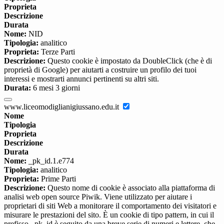
Proprieta
Descrizione
Durata
Nome:
NID
Tipologia:
analitico
Proprieta:
Terze Parti
Descrizione:
Questo cookie è impostato da DoubleClick (che è di
proprietà di Google) per aiutarti a costruire un profilo dei tuoi
interessi e mostrarti annunci pertinenti su altri siti.
Durata:
6 mesi 3 giorni
www.liceomodiglianigiussano.edu.it
Nome
Tipologia
Proprieta
Descrizione
Durata
Nome:
_pk_id.1.e774
Tipologia:
analitico
Proprieta:
Prime Parti
Descrizione:
Questo nome di cookie è associato alla piattaforma di
analisi web open source Piwik. Viene utilizzato per aiutare i
proprietari di siti Web a monitorare il comportamento dei visitatori e
misurare le prestazioni del sito. È un cookie di tipo pattern, in cui il
prefisso _pk_id è seguito da una breve serie di numeri e lettere, che