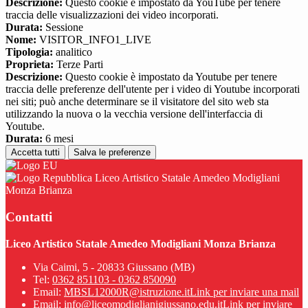
Descrizione:
Questo cookie è impostato da YouTube per tenere
traccia delle visualizzazioni dei video incorporati.
Durata:
Sessione
Nome:
VISITOR_INFO1_LIVE
Tipologia:
analitico
Proprieta:
Terze Parti
Descrizione:
Questo cookie è impostato da Youtube per tenere
traccia delle preferenze dell'utente per i video di Youtube incorporati
nei siti; può anche determinare se il visitatore del sito web sta
utilizzando la nuova o la vecchia versione dell'interfaccia di
Youtube.
Durata:
6 mesi
Accetta tutti
Salva le preferenze
Liceo Artistico Statale Amedeo Modigliani
Monza Brianza
Contatti
Liceo Artistico Statale Amedeo Modigliani Monza Brianza
Via Caimi, 5 - 20833 Giussano (MB)
Tel:
0362 851103 - 0362 850090
Email:
MBSL12000R@istruzione.it
Link per inviare una mail
Email:
info@liceomodiglianigiussano.edu.it
Link per inviare