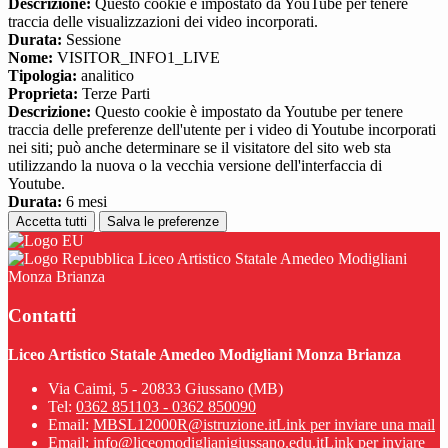
Descrizione:
Questo cookie è impostato da YouTube per tenere
traccia delle visualizzazioni dei video incorporati.
Durata:
Sessione
Nome:
VISITOR_INFO1_LIVE
Tipologia:
analitico
Proprieta:
Terze Parti
Descrizione:
Questo cookie è impostato da Youtube per tenere
traccia delle preferenze dell'utente per i video di Youtube incorporati
nei siti; può anche determinare se il visitatore del sito web sta
utilizzando la nuova o la vecchia versione dell'interfaccia di
Youtube.
Durata:
6 mesi
Accetta tutti
Salva le preferenze
Liceo Artistico Statale Amedeo Modigliani
Monza Brianza
Contatti
Liceo Artistico Statale Amedeo Modigliani Monza Brianza
Via Caimi, 5 - 20833 Giussano (MB)
Tel:
0362 851103 - 0362 850090
Email:
MBSL12000R@istruzione.it
Link per inviare una mail
Email:
info@liceomodiglianigiussano.edu.it
Link per inviare