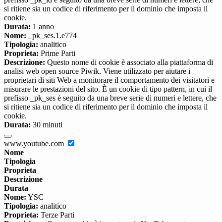
si ritiene sia un codice di riferimento per il dominio che imposta il
cookie.
Durata:
1 anno
Nome:
_pk_ses.1.e774
Tipologia:
analitico
Proprieta:
Prime Parti
Descrizione:
Questo nome di cookie è associato alla piattaforma di
analisi web open source Piwik. Viene utilizzato per aiutare i
proprietari di siti Web a monitorare il comportamento dei visitatori e
misurare le prestazioni del sito. È un cookie di tipo pattern, in cui il
prefisso _pk_ses è seguito da una breve serie di numeri e lettere, che
si ritiene sia un codice di riferimento per il dominio che imposta il
cookie.
Durata:
30 minuti
www.youtube.com
Nome
Tipologia
Proprieta
Descrizione
Durata
Nome:
YSC
Tipologia:
analitico
Proprieta:
Terze Parti