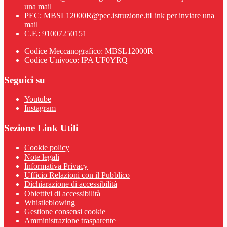
una mail
PEC:
MBSL12000R@pec.istruzione.it
Link per inviare una
mail
C.F.: 91007250151
Codice Meccanografico: MBSL12000R
Codice Univoco: IPA UF0YRQ
Seguici su
Youtube
Instagram
Sezione Link Utili
Cookie policy
Note legali
Informativa Privacy
Ufficio Relazioni con il Pubblico
Dichiarazione di accessibilità
Obiettivi di accessibilità
Whistleblowing
Gestione consensi cookie
Amministrazione trasparente