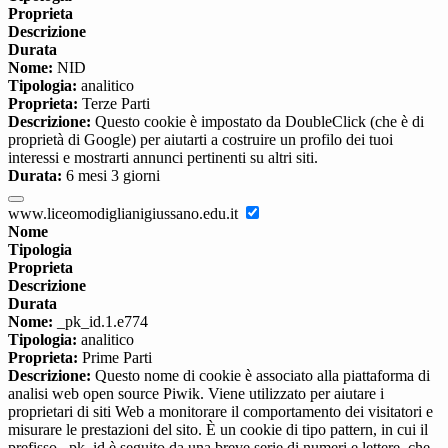
Proprieta
Descrizione
Durata
Nome:
NID
Tipologia:
analitico
Proprieta:
Terze Parti
Descrizione:
Questo cookie è impostato da DoubleClick (che è di
proprietà di Google) per aiutarti a costruire un profilo dei tuoi
interessi e mostrarti annunci pertinenti su altri siti.
Durata:
6 mesi 3 giorni
www.liceomodiglianigiussano.edu.it
Nome
Tipologia
Proprieta
Descrizione
Durata
Nome:
_pk_id.1.e774
Tipologia:
analitico
Proprieta:
Prime Parti
Descrizione:
Questo nome di cookie è associato alla piattaforma di
analisi web open source Piwik. Viene utilizzato per aiutare i
proprietari di siti Web a monitorare il comportamento dei visitatori e
misurare le prestazioni del sito. È un cookie di tipo pattern, in cui il
prefisso _pk_id è seguito da una breve serie di numeri e lettere, che