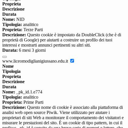
Proprieta
Descrizione
Durata
Nome:
NID
Tipologia:
analitico
Proprieta:
Terze Parti
Descrizione:
Questo cookie è impostato da DoubleClick (che è di
proprietà di Google) per aiutarti a costruire un profilo dei tuoi
interessi e mostrarti annunci pertinenti su altri siti.
Durata:
6 mesi 3 giorni
www.liceomodiglianigiussano.edu.it
Nome
Tipologia
Proprieta
Descrizione
Durata
Nome:
_pk_id.1.e774
Tipologia:
analitico
Proprieta:
Prime Parti
Descrizione:
Questo nome di cookie è associato alla piattaforma di
analisi web open source Piwik. Viene utilizzato per aiutare i
proprietari di siti Web a monitorare il comportamento dei visitatori e
misurare le prestazioni del sito. È un cookie di tipo pattern, in cui il
prefisso _pk_id è seguito da una breve serie di numeri e lettere, che