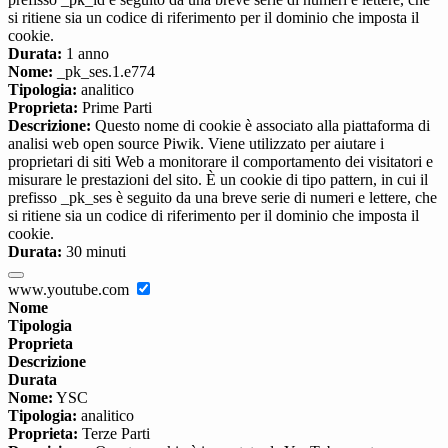
si ritiene sia un codice di riferimento per il dominio che imposta il
cookie.
Durata:
1 anno
Nome:
_pk_ses.1.e774
Tipologia:
analitico
Proprieta:
Prime Parti
Descrizione:
Questo nome di cookie è associato alla piattaforma di
analisi web open source Piwik. Viene utilizzato per aiutare i
proprietari di siti Web a monitorare il comportamento dei visitatori e
misurare le prestazioni del sito. È un cookie di tipo pattern, in cui il
prefisso _pk_ses è seguito da una breve serie di numeri e lettere, che
si ritiene sia un codice di riferimento per il dominio che imposta il
cookie.
Durata:
30 minuti
www.youtube.com
Nome
Tipologia
Proprieta
Descrizione
Durata
Nome:
YSC
Tipologia:
analitico
Proprieta:
Terze Parti