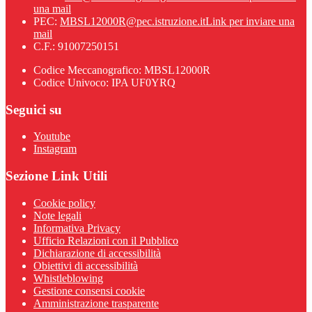
una mail
PEC:
MBSL12000R@pec.istruzione.it
Link per inviare una
mail
C.F.: 91007250151
Codice Meccanografico: MBSL12000R
Codice Univoco: IPA UF0YRQ
Seguici su
Youtube
Instagram
Sezione Link Utili
Cookie policy
Note legali
Informativa Privacy
Ufficio Relazioni con il Pubblico
Dichiarazione di accessibilità
Obiettivi di accessibilità
Whistleblowing
Gestione consensi cookie
Amministrazione trasparente