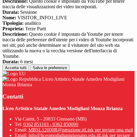
Descrizione:
Questo cookie è impostato da YouTube per tenere
traccia delle visualizzazioni dei video incorporati.
Durata:
Sessione
Nome:
VISITOR_INFO1_LIVE
Tipologia:
analitico
Proprieta:
Terze Parti
Descrizione:
Questo cookie è impostato da Youtube per tenere
traccia delle preferenze dell'utente per i video di Youtube incorporati
nei siti; può anche determinare se il visitatore del sito web sta
utilizzando la nuova o la vecchia versione dell'interfaccia di
Youtube.
Durata:
6 mesi
Accetta tutti
Salva le preferenze
Liceo Artistico Statale Amedeo Modigliani
Monza Brianza
Contatti
Liceo Artistico Statale Amedeo Modigliani Monza Brianza
Via Caimi, 5 - 20833 Giussano (MB)
Tel:
0362 851103 - 0362 850090
Email:
MBSL12000R@istruzione.it
Link per inviare una mail
Email:
info@liceomodiglianigiussano.edu.it
Link per inviare