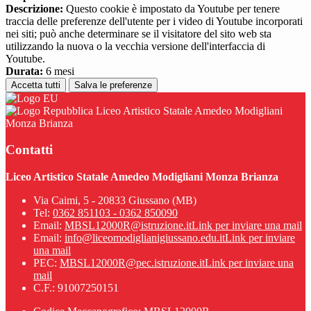
Descrizione:
Questo cookie è impostato da Youtube per tenere
traccia delle preferenze dell'utente per i video di Youtube incorporati
nei siti; può anche determinare se il visitatore del sito web sta
utilizzando la nuova o la vecchia versione dell'interfaccia di
Youtube.
Durata:
6 mesi
Accetta tutti
Salva le preferenze
Liceo Artistico Statale Amedeo Modigliani
Monza Brianza
Contatti
Liceo Artistico Statale Amedeo Modigliani Monza Brianza
Via Caimi, 5 - 20833 Giussano (MB)
Tel:
0362 851103 - 0362 850090
Email:
MBSL12000R@istruzione.it
Link per inviare una mail
Email:
info@liceomodiglianigiussano.edu.it
Link per inviare
una mail
PEC:
MBSL12000R@pec.istruzione.it
Link per inviare una
mail
C.F.: 91007250151