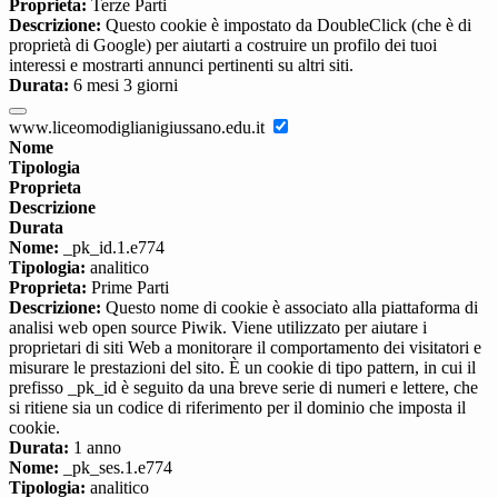
Proprieta:
Terze Parti
Descrizione:
Questo cookie è impostato da DoubleClick (che è di
proprietà di Google) per aiutarti a costruire un profilo dei tuoi
interessi e mostrarti annunci pertinenti su altri siti.
Durata:
6 mesi 3 giorni
www.liceomodiglianigiussano.edu.it
Nome
Tipologia
Proprieta
Descrizione
Durata
Nome:
_pk_id.1.e774
Tipologia:
analitico
Proprieta:
Prime Parti
Descrizione:
Questo nome di cookie è associato alla piattaforma di
analisi web open source Piwik. Viene utilizzato per aiutare i
proprietari di siti Web a monitorare il comportamento dei visitatori e
misurare le prestazioni del sito. È un cookie di tipo pattern, in cui il
prefisso _pk_id è seguito da una breve serie di numeri e lettere, che
si ritiene sia un codice di riferimento per il dominio che imposta il
cookie.
Durata:
1 anno
Nome:
_pk_ses.1.e774
Tipologia:
analitico