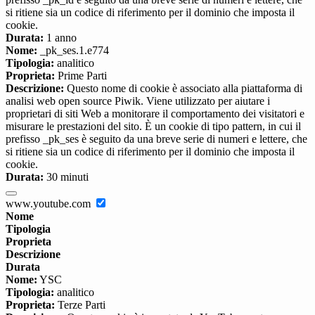
si ritiene sia un codice di riferimento per il dominio che imposta il
cookie.
Durata:
1 anno
Nome:
_pk_ses.1.e774
Tipologia:
analitico
Proprieta:
Prime Parti
Descrizione:
Questo nome di cookie è associato alla piattaforma di
analisi web open source Piwik. Viene utilizzato per aiutare i
proprietari di siti Web a monitorare il comportamento dei visitatori e
misurare le prestazioni del sito. È un cookie di tipo pattern, in cui il
prefisso _pk_ses è seguito da una breve serie di numeri e lettere, che
si ritiene sia un codice di riferimento per il dominio che imposta il
cookie.
Durata:
30 minuti
www.youtube.com
Nome
Tipologia
Proprieta
Descrizione
Durata
Nome:
YSC
Tipologia:
analitico
Proprieta:
Terze Parti