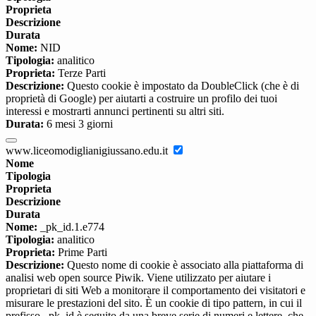
Proprieta
Descrizione
Durata
Nome:
NID
Tipologia:
analitico
Proprieta:
Terze Parti
Descrizione:
Questo cookie è impostato da DoubleClick (che è di
proprietà di Google) per aiutarti a costruire un profilo dei tuoi
interessi e mostrarti annunci pertinenti su altri siti.
Durata:
6 mesi 3 giorni
www.liceomodiglianigiussano.edu.it
Nome
Tipologia
Proprieta
Descrizione
Durata
Nome:
_pk_id.1.e774
Tipologia:
analitico
Proprieta:
Prime Parti
Descrizione:
Questo nome di cookie è associato alla piattaforma di
analisi web open source Piwik. Viene utilizzato per aiutare i
proprietari di siti Web a monitorare il comportamento dei visitatori e
misurare le prestazioni del sito. È un cookie di tipo pattern, in cui il
prefisso _pk_id è seguito da una breve serie di numeri e lettere, che