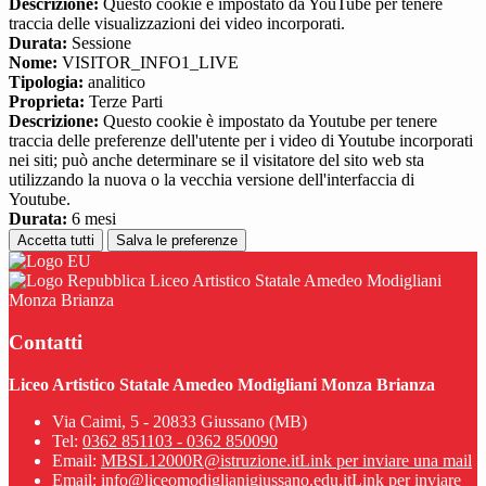
Descrizione:
Questo cookie è impostato da YouTube per tenere
traccia delle visualizzazioni dei video incorporati.
Durata:
Sessione
Nome:
VISITOR_INFO1_LIVE
Tipologia:
analitico
Proprieta:
Terze Parti
Descrizione:
Questo cookie è impostato da Youtube per tenere
traccia delle preferenze dell'utente per i video di Youtube incorporati
nei siti; può anche determinare se il visitatore del sito web sta
utilizzando la nuova o la vecchia versione dell'interfaccia di
Youtube.
Durata:
6 mesi
Accetta tutti
Salva le preferenze
Liceo Artistico Statale Amedeo Modigliani
Monza Brianza
Contatti
Liceo Artistico Statale Amedeo Modigliani Monza Brianza
Via Caimi, 5 - 20833 Giussano (MB)
Tel:
0362 851103 - 0362 850090
Email:
MBSL12000R@istruzione.it
Link per inviare una mail
Email:
info@liceomodiglianigiussano.edu.it
Link per inviare