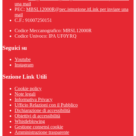
una mail
PEC:
MBSL12000R@pec.istruzione.it
Link per inviare una
mail
C.F.: 91007250151
Codice Meccanografico: MBSL12000R
Codice Univoco: IPA UF0YRQ
Seguici su
Youtube
Instagram
Sezione Link Utili
Cookie policy
Note legali
Informativa Privacy
Ufficio Relazioni con il Pubblico
Dichiarazione di accessibilità
Obiettivi di accessibilità
Whistleblowing
Gestione consensi cookie
Amministrazione trasparente