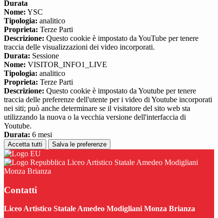
Durata
Nome:
YSC
Tipologia:
analitico
Proprieta:
Terze Parti
Descrizione:
Questo cookie è impostato da YouTube per tenere
traccia delle visualizzazioni dei video incorporati.
Durata:
Sessione
Nome:
VISITOR_INFO1_LIVE
Tipologia:
analitico
Proprieta:
Terze Parti
Descrizione:
Questo cookie è impostato da Youtube per tenere
traccia delle preferenze dell'utente per i video di Youtube incorporati
nei siti; può anche determinare se il visitatore del sito web sta
utilizzando la nuova o la vecchia versione dell'interfaccia di
Youtube.
Durata:
6 mesi
Accetta tutti
Salva le preferenze
Liceo Artistico Statale Amedeo Modigliani
Monza Brianza
Contatti
Liceo Artistico Statale Amedeo Modigliani Monza Brianza