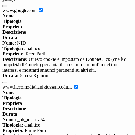
www.google.com
Nome
Tipologia
Proprieta
Descrizione
Durata
Nome:
NID
Tipologia:
analitico
Proprieta:
Terze Parti
Descrizione:
Questo cookie è impostato da DoubleClick (che è di
proprietà di Google) per aiutarti a costruire un profilo dei tuoi
interessi e mostrarti annunci pertinenti su altri siti.
Durata:
6 mesi 3 giorni
www.liceomodiglianigiussano.edu.it
Nome
Tipologia
Proprieta
Descrizione
Durata
Nome:
_pk_id.1.e774
Tipologia:
analitico
Proprieta:
Prime Parti