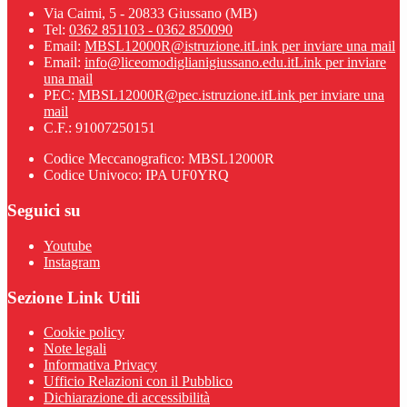
Via Caimi, 5 - 20833 Giussano (MB)
Tel:
0362 851103 - 0362 850090
Email:
MBSL12000R@istruzione.it
Link per inviare una mail
Email:
info@liceomodiglianigiussano.edu.it
Link per inviare
una mail
PEC:
MBSL12000R@pec.istruzione.it
Link per inviare una
mail
C.F.: 91007250151
Codice Meccanografico: MBSL12000R
Codice Univoco: IPA UF0YRQ
Seguici su
Youtube
Instagram
Sezione Link Utili
Cookie policy
Note legali
Informativa Privacy
Ufficio Relazioni con il Pubblico
Dichiarazione di accessibilità