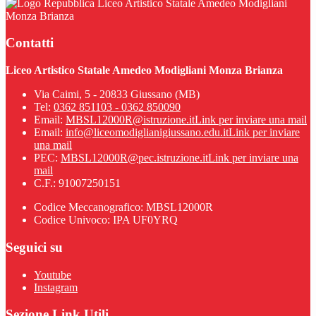
Liceo Artistico Statale Amedeo Modigliani
Monza Brianza
Contatti
Liceo Artistico Statale Amedeo Modigliani Monza Brianza
Via Caimi, 5 - 20833 Giussano (MB)
Tel:
0362 851103 - 0362 850090
Email:
MBSL12000R@istruzione.it
Link per inviare una mail
Email:
info@liceomodiglianigiussano.edu.it
Link per inviare
una mail
PEC:
MBSL12000R@pec.istruzione.it
Link per inviare una
mail
C.F.: 91007250151
Codice Meccanografico: MBSL12000R
Codice Univoco: IPA UF0YRQ
Seguici su
Youtube
Instagram
Sezione Link Utili