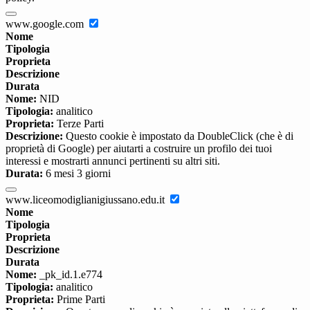
www.google.com
Nome
Tipologia
Proprieta
Descrizione
Durata
Nome:
NID
Tipologia:
analitico
Proprieta:
Terze Parti
Descrizione:
Questo cookie è impostato da DoubleClick (che è di
proprietà di Google) per aiutarti a costruire un profilo dei tuoi
interessi e mostrarti annunci pertinenti su altri siti.
Durata:
6 mesi 3 giorni
www.liceomodiglianigiussano.edu.it
Nome
Tipologia
Proprieta
Descrizione
Durata
Nome:
_pk_id.1.e774
Tipologia:
analitico
Proprieta:
Prime Parti