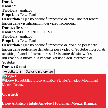
Durata
Nome:
YSC
Tipologia:
analitico
Proprieta:
Terze Parti
Descrizione:
Questo cookie è impostato da YouTube per tenere
traccia delle visualizzazioni dei video incorporati.
Durata:
Sessione
Nome:
VISITOR_INFO1_LIVE
Tipologia:
analitico
Proprieta:
Terze Parti
Descrizione:
Questo cookie è impostato da Youtube per tenere
traccia delle preferenze dell'utente per i video di Youtube incorporati
nei siti; può anche determinare se il visitatore del sito web sta
utilizzando la nuova o la vecchia versione dell'interfaccia di
Youtube.
Durata:
6 mesi
Accetta tutti
Salva le preferenze
Liceo Artistico Statale Amedeo Modigliani
Monza Brianza
Contatti
Liceo Artistico Statale Amedeo Modigliani Monza Brianza