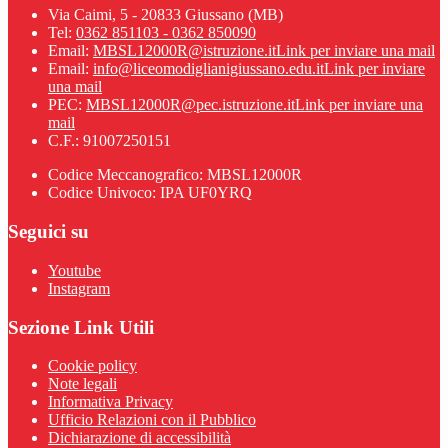
Via Caimi, 5 - 20833 Giussano (MB)
Tel:
0362 851103 - 0362 850090
Email:
MBSL12000R@istruzione.it
Link per inviare una mail
Email:
info@liceomodiglianigiussano.edu.it
Link per inviare
una mail
PEC:
MBSL12000R@pec.istruzione.it
Link per inviare una
mail
C.F.: 91007250151
Codice Meccanografico: MBSL12000R
Codice Univoco: IPA UF0YRQ
Seguici su
Youtube
Instagram
Sezione Link Utili
Cookie policy
Note legali
Informativa Privacy
Ufficio Relazioni con il Pubblico
Dichiarazione di accessibilità