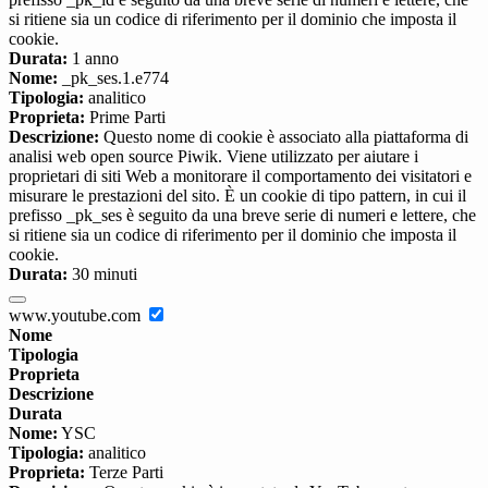
si ritiene sia un codice di riferimento per il dominio che imposta il
cookie.
Durata:
1 anno
Nome:
_pk_ses.1.e774
Tipologia:
analitico
Proprieta:
Prime Parti
Descrizione:
Questo nome di cookie è associato alla piattaforma di
analisi web open source Piwik. Viene utilizzato per aiutare i
proprietari di siti Web a monitorare il comportamento dei visitatori e
misurare le prestazioni del sito. È un cookie di tipo pattern, in cui il
prefisso _pk_ses è seguito da una breve serie di numeri e lettere, che
si ritiene sia un codice di riferimento per il dominio che imposta il
cookie.
Durata:
30 minuti
www.youtube.com
Nome
Tipologia
Proprieta
Descrizione
Durata
Nome:
YSC
Tipologia:
analitico
Proprieta:
Terze Parti