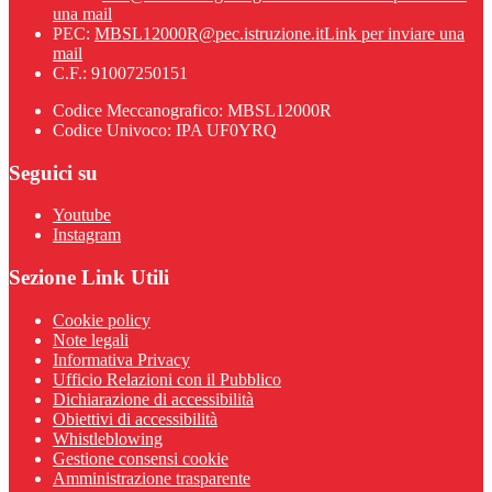
una mail
PEC:
MBSL12000R@pec.istruzione.it
Link per inviare una
mail
C.F.: 91007250151
Codice Meccanografico: MBSL12000R
Codice Univoco: IPA UF0YRQ
Seguici su
Youtube
Instagram
Sezione Link Utili
Cookie policy
Note legali
Informativa Privacy
Ufficio Relazioni con il Pubblico
Dichiarazione di accessibilità
Obiettivi di accessibilità
Whistleblowing
Gestione consensi cookie
Amministrazione trasparente