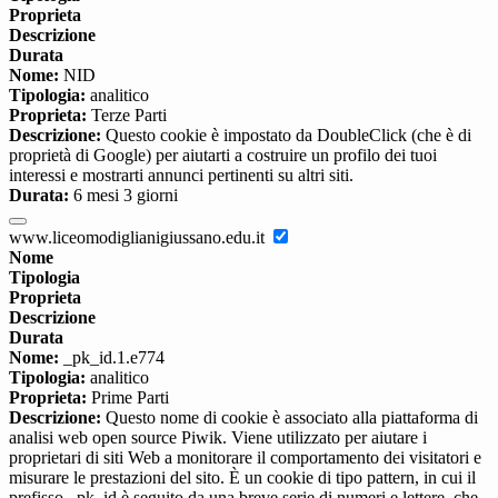
Proprieta
Descrizione
Durata
Nome:
NID
Tipologia:
analitico
Proprieta:
Terze Parti
Descrizione:
Questo cookie è impostato da DoubleClick (che è di
proprietà di Google) per aiutarti a costruire un profilo dei tuoi
interessi e mostrarti annunci pertinenti su altri siti.
Durata:
6 mesi 3 giorni
www.liceomodiglianigiussano.edu.it
Nome
Tipologia
Proprieta
Descrizione
Durata
Nome:
_pk_id.1.e774
Tipologia:
analitico
Proprieta:
Prime Parti
Descrizione:
Questo nome di cookie è associato alla piattaforma di
analisi web open source Piwik. Viene utilizzato per aiutare i
proprietari di siti Web a monitorare il comportamento dei visitatori e
misurare le prestazioni del sito. È un cookie di tipo pattern, in cui il
prefisso _pk_id è seguito da una breve serie di numeri e lettere, che