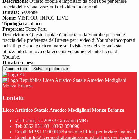
Descrizione:
Questo cookie è impostato da YouTube per tenere
traccia delle visualizzazioni dei video incorporati.
Durata:
Sessione
Nome:
VISITOR_INFO1_LIVE
Tipologia:
analitico
Proprieta:
Terze Parti
Descrizione:
Questo cookie è impostato da Youtube per tenere
traccia delle preferenze dell'utente per i video di Youtube incorporati
nei siti; può anche determinare se il visitatore del sito web sta
utilizzando la nuova o la vecchia versione dell'interfaccia di
Youtube.
Durata:
6 mesi
Accetta tutti
Salva le preferenze
Liceo Artistico Statale Amedeo Modigliani
Monza Brianza
Contatti
Liceo Artistico Statale Amedeo Modigliani Monza Brianza
Via Caimi, 5 - 20833 Giussano (MB)
Tel:
0362 851103 - 0362 850090
Email:
MBSL12000R@istruzione.it
Link per inviare una mail
Email:
info@liceomodiglianigiussano.edu.it
Link per inviare