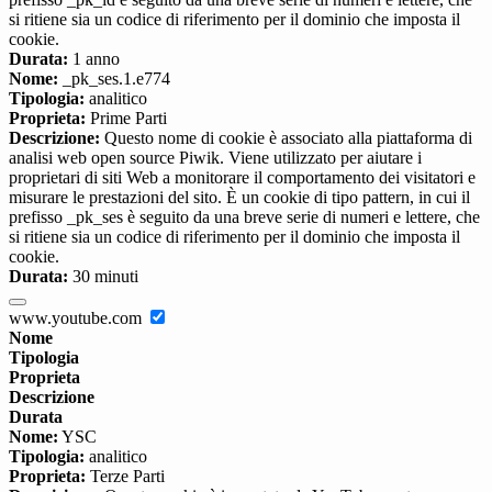
si ritiene sia un codice di riferimento per il dominio che imposta il
cookie.
Durata:
1 anno
Nome:
_pk_ses.1.e774
Tipologia:
analitico
Proprieta:
Prime Parti
Descrizione:
Questo nome di cookie è associato alla piattaforma di
analisi web open source Piwik. Viene utilizzato per aiutare i
proprietari di siti Web a monitorare il comportamento dei visitatori e
misurare le prestazioni del sito. È un cookie di tipo pattern, in cui il
prefisso _pk_ses è seguito da una breve serie di numeri e lettere, che
si ritiene sia un codice di riferimento per il dominio che imposta il
cookie.
Durata:
30 minuti
www.youtube.com
Nome
Tipologia
Proprieta
Descrizione
Durata
Nome:
YSC
Tipologia:
analitico
Proprieta:
Terze Parti