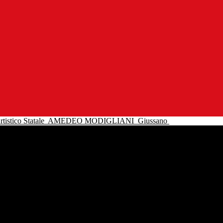
tistico Statale
AMEDEO MODIGLIANI
Giussano