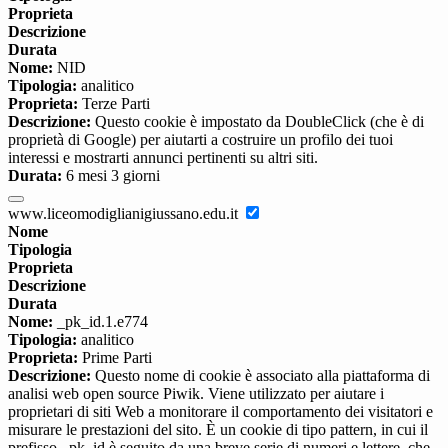
Proprieta
Descrizione
Durata
Nome:
NID
Tipologia:
analitico
Proprieta:
Terze Parti
Descrizione:
Questo cookie è impostato da DoubleClick (che è di
proprietà di Google) per aiutarti a costruire un profilo dei tuoi
interessi e mostrarti annunci pertinenti su altri siti.
Durata:
6 mesi 3 giorni
www.liceomodiglianigiussano.edu.it
Nome
Tipologia
Proprieta
Descrizione
Durata
Nome:
_pk_id.1.e774
Tipologia:
analitico
Proprieta:
Prime Parti
Descrizione:
Questo nome di cookie è associato alla piattaforma di
analisi web open source Piwik. Viene utilizzato per aiutare i
proprietari di siti Web a monitorare il comportamento dei visitatori e
misurare le prestazioni del sito. È un cookie di tipo pattern, in cui il
prefisso _pk_id è seguito da una breve serie di numeri e lettere, che