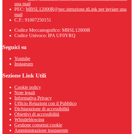
una mail
PEC:
MBSL12000R@pec.istruzione.it
Link per inviare una
mail
C.F.: 91007250151
Codice Meccanografico: MBSL12000R
Codice Univoco: IPA UF0YRQ
Seguici su
Youtube
Instagram
Sezione Link Utili
Cookie policy
Note legali
Informativa Privacy
Ufficio Relazioni con il Pubblico
Dichiarazione di accessibilità
Obiettivi di accessibilità
Whistleblowing
Gestione consensi cookie
Amministrazione trasparente