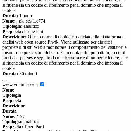
si ritiene sia un codice di riferimento per il dominio che imposta il
cookie.
Durata:
1 anno
Nome:
_pk_ses.1.e774
Tipologia:
analitico
Proprieta:
Prime Parti
Descrizione:
Questo nome di cookie è associato alla piattaforma di
analisi web open source Piwik. Viene utilizzato per aiutare i
proprietari di siti Web a monitorare il comportamento dei visitatori e
misurare le prestazioni del sito. È un cookie di tipo pattern, in cui il
prefisso _pk_ses è seguito da una breve serie di numeri e lettere, che
si ritiene sia un codice di riferimento per il dominio che imposta il
cookie.
Durata:
30 minuti
www.youtube.com
Nome
Tipologia
Proprieta
Descrizione
Durata
Nome:
YSC
Tipologia:
analitico
Proprieta:
Terze Parti