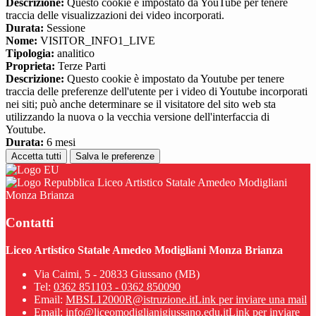
Descrizione:
Questo cookie è impostato da YouTube per tenere
traccia delle visualizzazioni dei video incorporati.
Durata:
Sessione
Nome:
VISITOR_INFO1_LIVE
Tipologia:
analitico
Proprieta:
Terze Parti
Descrizione:
Questo cookie è impostato da Youtube per tenere
traccia delle preferenze dell'utente per i video di Youtube incorporati
nei siti; può anche determinare se il visitatore del sito web sta
utilizzando la nuova o la vecchia versione dell'interfaccia di
Youtube.
Durata:
6 mesi
Accetta tutti
Salva le preferenze
Liceo Artistico Statale Amedeo Modigliani
Monza Brianza
Contatti
Liceo Artistico Statale Amedeo Modigliani Monza Brianza
Via Caimi, 5 - 20833 Giussano (MB)
Tel:
0362 851103 - 0362 850090
Email:
MBSL12000R@istruzione.it
Link per inviare una mail
Email:
info@liceomodiglianigiussano.edu.it
Link per inviare