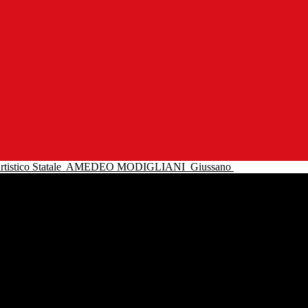
tistico Statale
AMEDEO MODIGLIANI
Giussano