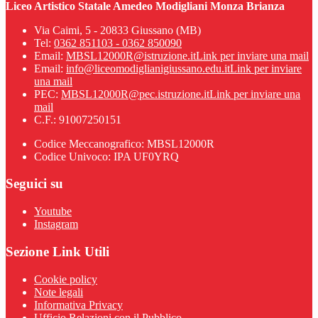
Liceo Artistico Statale Amedeo Modigliani Monza Brianza
Via Caimi, 5 - 20833 Giussano (MB)
Tel:
0362 851103 - 0362 850090
Email:
MBSL12000R@istruzione.it
Link per inviare una mail
Email:
info@liceomodiglianigiussano.edu.it
Link per inviare
una mail
PEC:
MBSL12000R@pec.istruzione.it
Link per inviare una
mail
C.F.: 91007250151
Codice Meccanografico: MBSL12000R
Codice Univoco: IPA UF0YRQ
Seguici su
Youtube
Instagram
Sezione Link Utili
Cookie policy
Note legali
Informativa Privacy
Ufficio Relazioni con il Pubblico