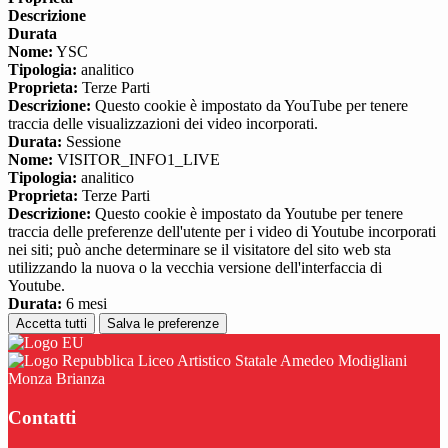
Descrizione
Durata
Nome:
YSC
Tipologia:
analitico
Proprieta:
Terze Parti
Descrizione:
Questo cookie è impostato da YouTube per tenere
traccia delle visualizzazioni dei video incorporati.
Durata:
Sessione
Nome:
VISITOR_INFO1_LIVE
Tipologia:
analitico
Proprieta:
Terze Parti
Descrizione:
Questo cookie è impostato da Youtube per tenere
traccia delle preferenze dell'utente per i video di Youtube incorporati
nei siti; può anche determinare se il visitatore del sito web sta
utilizzando la nuova o la vecchia versione dell'interfaccia di
Youtube.
Durata:
6 mesi
Accetta tutti
Salva le preferenze
Liceo Artistico Statale Amedeo Modigliani
Monza Brianza
Contatti