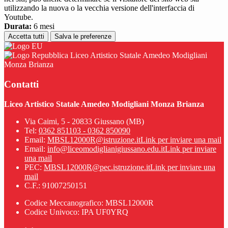
utilizzando la nuova o la vecchia versione dell'interfaccia di
Youtube.
Durata:
6 mesi
Accetta tutti
Salva le preferenze
Liceo Artistico Statale Amedeo Modigliani
Monza Brianza
Contatti
Liceo Artistico Statale Amedeo Modigliani Monza Brianza
Via Caimi, 5 - 20833 Giussano (MB)
Tel:
0362 851103 - 0362 850090
Email:
MBSL12000R@istruzione.it
Link per inviare una mail
Email:
info@liceomodiglianigiussano.edu.it
Link per inviare
una mail
PEC:
MBSL12000R@pec.istruzione.it
Link per inviare una
mail
C.F.: 91007250151
Codice Meccanografico: MBSL12000R
Codice Univoco: IPA UF0YRQ