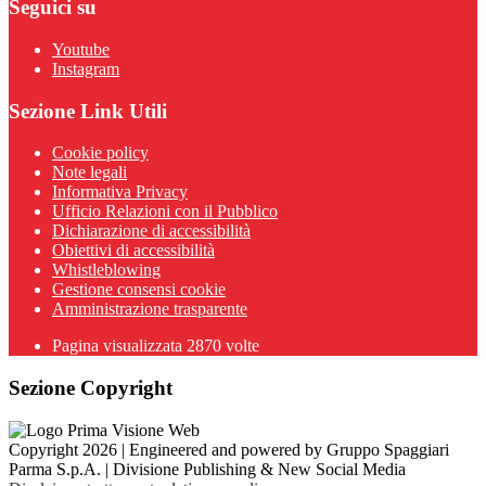
Seguici su
Youtube
Instagram
Sezione Link Utili
Cookie policy
Note legali
Informativa Privacy
Ufficio Relazioni con il Pubblico
Dichiarazione di accessibilità
Obiettivi di accessibilità
Whistleblowing
Gestione consensi cookie
Amministrazione trasparente
Pagina visualizzata
2870
volte
Sezione Copyright
Copyright 2026 | Engineered and powered by Gruppo Spaggiari
Parma S.p.A. | Divisione Publishing & New Social Media