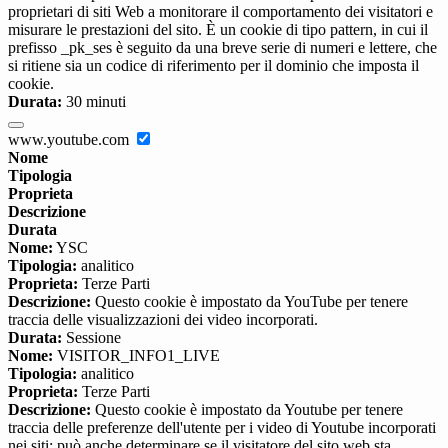
proprietari di siti Web a monitorare il comportamento dei visitatori e
misurare le prestazioni del sito. È un cookie di tipo pattern, in cui il
prefisso _pk_ses è seguito da una breve serie di numeri e lettere, che
si ritiene sia un codice di riferimento per il dominio che imposta il
cookie.
Durata:
30 minuti
www.youtube.com
Nome
Tipologia
Proprieta
Descrizione
Durata
Nome:
YSC
Tipologia:
analitico
Proprieta:
Terze Parti
Descrizione:
Questo cookie è impostato da YouTube per tenere
traccia delle visualizzazioni dei video incorporati.
Durata:
Sessione
Nome:
VISITOR_INFO1_LIVE
Tipologia:
analitico
Proprieta:
Terze Parti
Descrizione:
Questo cookie è impostato da Youtube per tenere
traccia delle preferenze dell'utente per i video di Youtube incorporati
nei siti; può anche determinare se il visitatore del sito web sta