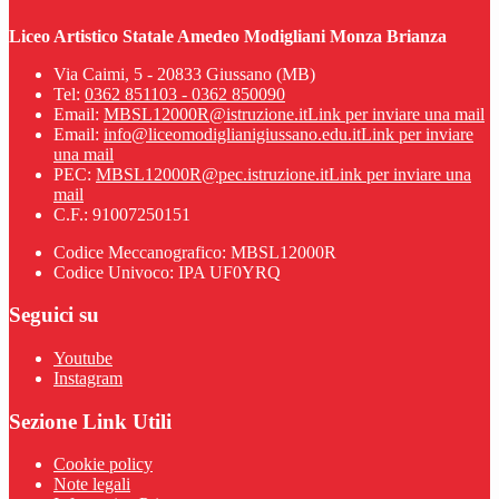
Liceo Artistico Statale Amedeo Modigliani Monza Brianza
Via Caimi, 5 - 20833 Giussano (MB)
Tel:
0362 851103 - 0362 850090
Email:
MBSL12000R@istruzione.it
Link per inviare una mail
Email:
info@liceomodiglianigiussano.edu.it
Link per inviare
una mail
PEC:
MBSL12000R@pec.istruzione.it
Link per inviare una
mail
C.F.: 91007250151
Codice Meccanografico: MBSL12000R
Codice Univoco: IPA UF0YRQ
Seguici su
Youtube
Instagram
Sezione Link Utili
Cookie policy
Note legali