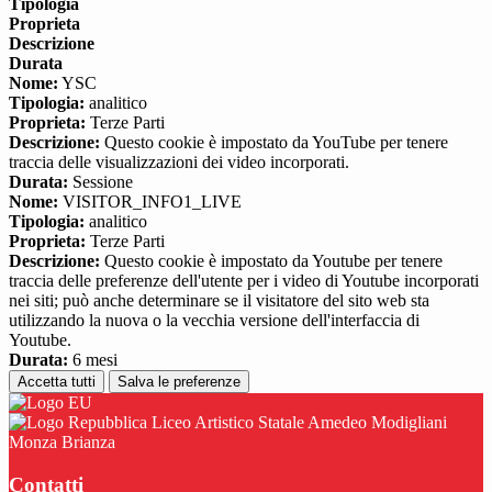
Tipologia
Proprieta
Descrizione
Durata
Nome:
YSC
Tipologia:
analitico
Proprieta:
Terze Parti
Descrizione:
Questo cookie è impostato da YouTube per tenere
traccia delle visualizzazioni dei video incorporati.
Durata:
Sessione
Nome:
VISITOR_INFO1_LIVE
Tipologia:
analitico
Proprieta:
Terze Parti
Descrizione:
Questo cookie è impostato da Youtube per tenere
traccia delle preferenze dell'utente per i video di Youtube incorporati
nei siti; può anche determinare se il visitatore del sito web sta
utilizzando la nuova o la vecchia versione dell'interfaccia di
Youtube.
Durata:
6 mesi
Accetta tutti
Salva le preferenze
Liceo Artistico Statale Amedeo Modigliani
Monza Brianza
Contatti