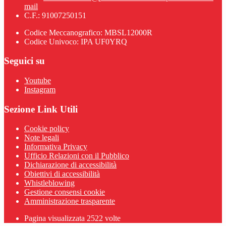
mail
C.F.: 91007250151
Codice Meccanografico: MBSL12000R
Codice Univoco: IPA UF0YRQ
Seguici su
Youtube
Instagram
Sezione Link Utili
Cookie policy
Note legali
Informativa Privacy
Ufficio Relazioni con il Pubblico
Dichiarazione di accessibilità
Obiettivi di accessibilità
Whistleblowing
Gestione consensi cookie
Amministrazione trasparente
Pagina visualizzata
2522
volte