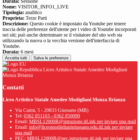
Durata:
Sessione
Nome:
VISITOR_INFO1_LIVE
Tipologia:
analitico
Proprieta:
Terze Parti
Descrizione:
Questo cookie è impostato da Youtube per tenere
traccia delle preferenze dell'utente per i video di Youtube incorporati
nei siti; può anche determinare se il visitatore del sito web sta
utilizzando la nuova o la vecchia versione dell'interfaccia di
Youtube.
Durata:
6 mesi
Accetta tutti
Salva le preferenze
Liceo Artistico Statale Amedeo Modigliani
Monza Brianza
Contatti
Liceo Artistico Statale Amedeo Modigliani Monza Brianza
Via Caimi, 5 - 20833 Giussano (MB)
Tel:
0362 851103 - 0362 850090
Email:
MBSL12000R@istruzione.it
Link per inviare una mail
Email:
info@liceomodiglianigiussano.edu.it
Link per inviare
una mail
PEC:
MBSL12000R@pec.istruzione.it
Link per inviare una