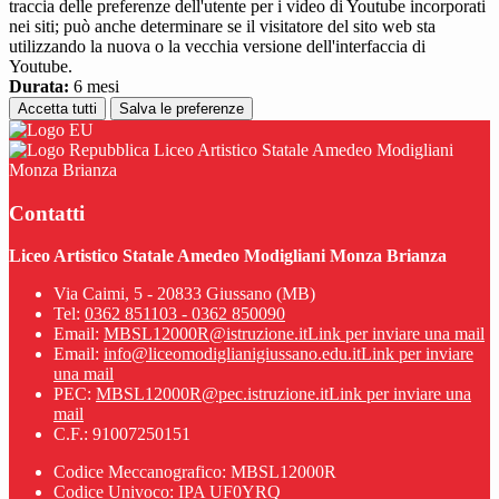
traccia delle preferenze dell'utente per i video di Youtube incorporati
nei siti; può anche determinare se il visitatore del sito web sta
utilizzando la nuova o la vecchia versione dell'interfaccia di
Youtube.
Durata:
6 mesi
Accetta tutti
Salva le preferenze
Liceo Artistico Statale Amedeo Modigliani
Monza Brianza
Contatti
Liceo Artistico Statale Amedeo Modigliani Monza Brianza
Via Caimi, 5 - 20833 Giussano (MB)
Tel:
0362 851103 - 0362 850090
Email:
MBSL12000R@istruzione.it
Link per inviare una mail
Email:
info@liceomodiglianigiussano.edu.it
Link per inviare
una mail
PEC:
MBSL12000R@pec.istruzione.it
Link per inviare una
mail
C.F.: 91007250151
Codice Meccanografico: MBSL12000R
Codice Univoco: IPA UF0YRQ