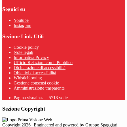
Seguici su
Youtube
Instagram
Sezione Link Utili
Cookie policy
Note legali
Informativa Privacy
Ufficio Relazioni con il Pubblico
Dichiarazione di accessibilità
Obiettivi di accessibilità
Whistleblowing
Gestione consensi cookie
Amministrazione trasparente
Pagina visualizzata
5718
volte
Sezione Copyright
Copyright 2026 | Engineered and powered by Gruppo Spaggiari