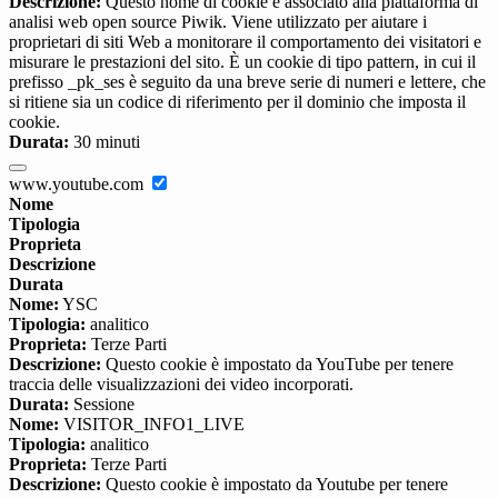
Descrizione:
Questo nome di cookie è associato alla piattaforma di
analisi web open source Piwik. Viene utilizzato per aiutare i
proprietari di siti Web a monitorare il comportamento dei visitatori e
misurare le prestazioni del sito. È un cookie di tipo pattern, in cui il
prefisso _pk_ses è seguito da una breve serie di numeri e lettere, che
si ritiene sia un codice di riferimento per il dominio che imposta il
cookie.
Durata:
30 minuti
www.youtube.com
Nome
Tipologia
Proprieta
Descrizione
Durata
Nome:
YSC
Tipologia:
analitico
Proprieta:
Terze Parti
Descrizione:
Questo cookie è impostato da YouTube per tenere
traccia delle visualizzazioni dei video incorporati.
Durata:
Sessione
Nome:
VISITOR_INFO1_LIVE
Tipologia:
analitico
Proprieta:
Terze Parti
Descrizione:
Questo cookie è impostato da Youtube per tenere