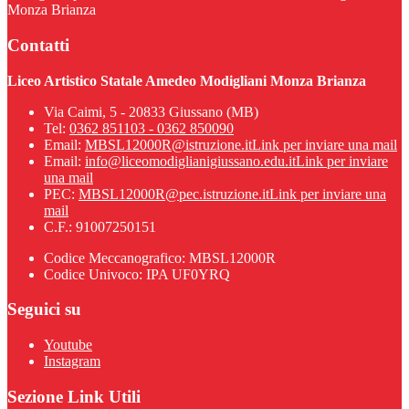
Monza Brianza
Contatti
Liceo Artistico Statale Amedeo Modigliani Monza Brianza
Via Caimi, 5 - 20833 Giussano (MB)
Tel:
0362 851103 - 0362 850090
Email:
MBSL12000R@istruzione.it
Link per inviare una mail
Email:
info@liceomodiglianigiussano.edu.it
Link per inviare
una mail
PEC:
MBSL12000R@pec.istruzione.it
Link per inviare una
mail
C.F.: 91007250151
Codice Meccanografico: MBSL12000R
Codice Univoco: IPA UF0YRQ
Seguici su
Youtube
Instagram
Sezione Link Utili