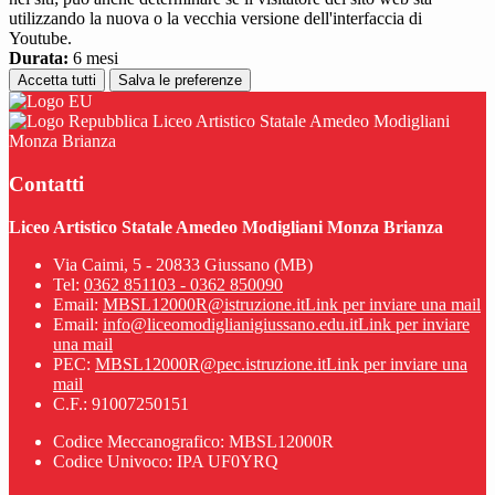
utilizzando la nuova o la vecchia versione dell'interfaccia di
Youtube.
Durata:
6 mesi
Accetta tutti
Salva le preferenze
Liceo Artistico Statale Amedeo Modigliani
Monza Brianza
Contatti
Liceo Artistico Statale Amedeo Modigliani Monza Brianza
Via Caimi, 5 - 20833 Giussano (MB)
Tel:
0362 851103 - 0362 850090
Email:
MBSL12000R@istruzione.it
Link per inviare una mail
Email:
info@liceomodiglianigiussano.edu.it
Link per inviare
una mail
PEC:
MBSL12000R@pec.istruzione.it
Link per inviare una
mail
C.F.: 91007250151
Codice Meccanografico: MBSL12000R
Codice Univoco: IPA UF0YRQ