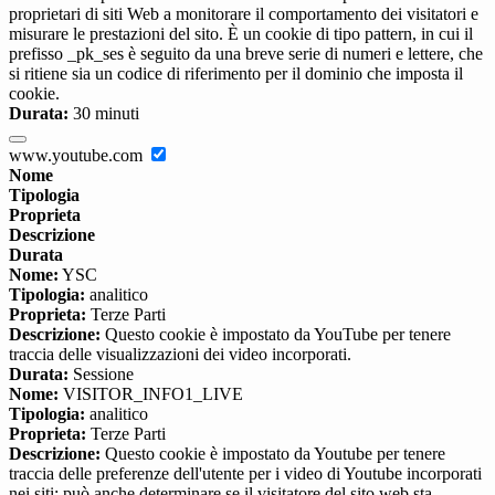
proprietari di siti Web a monitorare il comportamento dei visitatori e
misurare le prestazioni del sito. È un cookie di tipo pattern, in cui il
prefisso _pk_ses è seguito da una breve serie di numeri e lettere, che
si ritiene sia un codice di riferimento per il dominio che imposta il
cookie.
Durata:
30 minuti
www.youtube.com
Nome
Tipologia
Proprieta
Descrizione
Durata
Nome:
YSC
Tipologia:
analitico
Proprieta:
Terze Parti
Descrizione:
Questo cookie è impostato da YouTube per tenere
traccia delle visualizzazioni dei video incorporati.
Durata:
Sessione
Nome:
VISITOR_INFO1_LIVE
Tipologia:
analitico
Proprieta:
Terze Parti
Descrizione:
Questo cookie è impostato da Youtube per tenere
traccia delle preferenze dell'utente per i video di Youtube incorporati
nei siti; può anche determinare se il visitatore del sito web sta