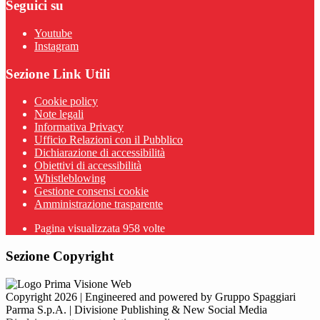
Seguici su
Youtube
Instagram
Sezione Link Utili
Cookie policy
Note legali
Informativa Privacy
Ufficio Relazioni con il Pubblico
Dichiarazione di accessibilità
Obiettivi di accessibilità
Whistleblowing
Gestione consensi cookie
Amministrazione trasparente
Pagina visualizzata
958
volte
Sezione Copyright
Copyright 2026 | Engineered and powered by Gruppo Spaggiari
Parma S.p.A. | Divisione Publishing & New Social Media