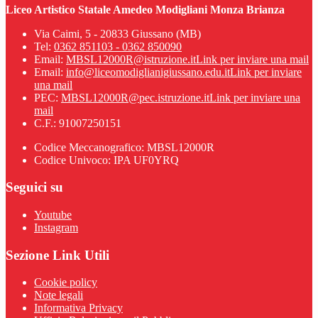
Liceo Artistico Statale Amedeo Modigliani Monza Brianza
Via Caimi, 5 - 20833 Giussano (MB)
Tel:
0362 851103 - 0362 850090
Email:
MBSL12000R@istruzione.it
Link per inviare una mail
Email:
info@liceomodiglianigiussano.edu.it
Link per inviare
una mail
PEC:
MBSL12000R@pec.istruzione.it
Link per inviare una
mail
C.F.: 91007250151
Codice Meccanografico: MBSL12000R
Codice Univoco: IPA UF0YRQ
Seguici su
Youtube
Instagram
Sezione Link Utili
Cookie policy
Note legali
Informativa Privacy