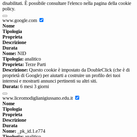
disabilitati. È possibile consultare l'elenco nella pagina della cookie
policy.
www.google.com
Nome
Tipologia
Proprieta
Descrizione
Durata
Nome:
NID
Tipologia:
analitico
Proprieta:
Terze Parti
Descrizione:
Questo cookie è impostato da DoubleClick (che è di
proprietà di Google) per aiutarti a costruire un profilo dei tuoi
interessi e mostrarti annunci pertinenti su altri siti.
Durata:
6 mesi 3 giorni
www.liceomodiglianigiussano.edu.it
Nome
Tipologia
Proprieta
Descrizione
Durata
Nome:
_pk_id.1.e774
Tipologia:
analitico