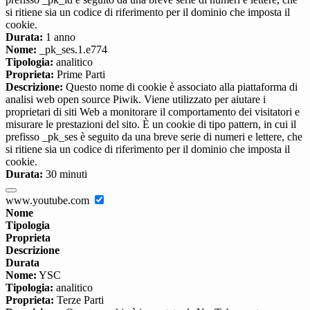
si ritiene sia un codice di riferimento per il dominio che imposta il
cookie.
Durata:
1 anno
Nome:
_pk_ses.1.e774
Tipologia:
analitico
Proprieta:
Prime Parti
Descrizione:
Questo nome di cookie è associato alla piattaforma di
analisi web open source Piwik. Viene utilizzato per aiutare i
proprietari di siti Web a monitorare il comportamento dei visitatori e
misurare le prestazioni del sito. È un cookie di tipo pattern, in cui il
prefisso _pk_ses è seguito da una breve serie di numeri e lettere, che
si ritiene sia un codice di riferimento per il dominio che imposta il
cookie.
Durata:
30 minuti
www.youtube.com
Nome
Tipologia
Proprieta
Descrizione
Durata
Nome:
YSC
Tipologia:
analitico
Proprieta:
Terze Parti