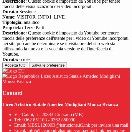
Descrizione:
Questo cookie è impostato da YouTube per tenere
traccia delle visualizzazioni dei video incorporati.
Durata:
Sessione
Nome:
VISITOR_INFO1_LIVE
Tipologia:
analitico
Proprieta:
Terze Parti
Descrizione:
Questo cookie è impostato da Youtube per tenere
traccia delle preferenze dell'utente per i video di Youtube incorporati
nei siti; può anche determinare se il visitatore del sito web sta
utilizzando la nuova o la vecchia versione dell'interfaccia di
Youtube.
Durata:
6 mesi
Accetta tutti
Salva le preferenze
Liceo Artistico Statale Amedeo Modigliani
Monza Brianza
Contatti
Liceo Artistico Statale Amedeo Modigliani Monza Brianza
Via Caimi, 5 - 20833 Giussano (MB)
Tel:
0362 851103 - 0362 850090
Email:
MBSL12000R@istruzione.it
Link per inviare una mail
Email:
info@liceomodiglianigiussano.edu.it
Link per inviare