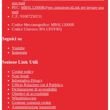
una mail
PEC:
MBSL12000R@pec.istruzione.it
Link per inviare una
mail
C.F.: 91007250151
Codice Meccanografico: MBSL12000R
Codice Univoco: IPA UF0YRQ
Seguici su
Youtube
Instagram
Sezione Link Utili
Cookie policy
Note legali
Informativa Privacy
Ufficio Relazioni con il Pubblico
Dichiarazione di accessibilità
Obiettivi di accessibilità
Whistleblowing
Gestione consensi cookie
Amministrazione trasparente