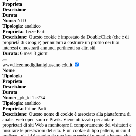
Proprieta
Descrizione
Durata
Nome:
NID
Tipologia:
analitico
Proprieta:
Terze Parti
Descrizione:
Questo cookie è impostato da DoubleClick (che è di
proprietà di Google) per aiutarti a costruire un profilo dei tuoi
interessi e mostrarti annunci pertinenti su altri siti.
Durata:
6 mesi 3 giorni
www.liceomodiglianigiussano.edu.it
Nome
Tipologia
Proprieta
Descrizione
Durata
Nome:
_pk_id.1.e774
Tipologia:
analitico
Proprieta:
Prime Parti
Descrizione:
Questo nome di cookie è associato alla piattaforma di
analisi web open source Piwik. Viene utilizzato per aiutare i
proprietari di siti Web a monitorare il comportamento dei visitatori e
misurare le prestazioni del sito. È un cookie di tipo pattern, in cui il
prefisso _pk_id è seguito da una breve serie di numeri e lettere, che