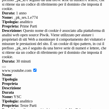
si ritiene sia un codice di riferimento per il dominio che imposta il
cookie.
Durata:
1 anno
Nome:
_pk_ses.1.e774
Tipologia:
analitico
Proprieta:
Prime Parti
Descrizione:
Questo nome di cookie è associato alla piattaforma di
analisi web open source Piwik. Viene utilizzato per aiutare i
proprietari di siti Web a monitorare il comportamento dei visitatori e
misurare le prestazioni del sito. È un cookie di tipo pattern, in cui il
prefisso _pk_ses è seguito da una breve serie di numeri e lettere, che
si ritiene sia un codice di riferimento per il dominio che imposta il
cookie.
Durata:
30 minuti
www.youtube.com
Nome
Tipologia
Proprieta
Descrizione
Durata
Nome:
YSC
Tipologia:
analitico
Proprieta:
Terze Parti