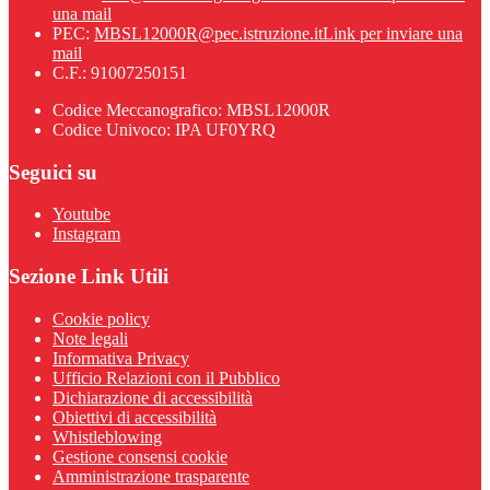
una mail
PEC:
MBSL12000R@pec.istruzione.it
Link per inviare una
mail
C.F.: 91007250151
Codice Meccanografico: MBSL12000R
Codice Univoco: IPA UF0YRQ
Seguici su
Youtube
Instagram
Sezione Link Utili
Cookie policy
Note legali
Informativa Privacy
Ufficio Relazioni con il Pubblico
Dichiarazione di accessibilità
Obiettivi di accessibilità
Whistleblowing
Gestione consensi cookie
Amministrazione trasparente