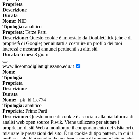
Proprieta
Descrizione
Durata
Nome:
NID
Tipologia:
analitico
Proprieta:
Terze Parti
Descrizione:
Questo cookie è impostato da DoubleClick (che è di
proprietà di Google) per aiutarti a costruire un profilo dei tuoi
interessi e mostrarti annunci pertinenti su altri siti.
Durata:
6 mesi 3 giorni
www.liceomodiglianigiussano.edu.it
Nome
Tipologia
Proprieta
Descrizione
Durata
Nome:
_pk_id.1.e774
Tipologia:
analitico
Proprieta:
Prime Parti
Descrizione:
Questo nome di cookie è associato alla piattaforma di
analisi web open source Piwik. Viene utilizzato per aiutare i
proprietari di siti Web a monitorare il comportamento dei visitatori e
misurare le prestazioni del sito. È un cookie di tipo pattern, in cui il
prefisso _pk_id è seguito da una breve serie di numeri e lettere, che