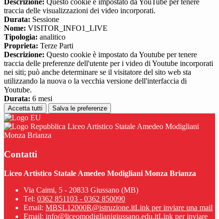
Descrizione:
Questo cookie è impostato da YouTube per tenere
traccia delle visualizzazioni dei video incorporati.
Durata:
Sessione
Nome:
VISITOR_INFO1_LIVE
Tipologia:
analitico
Proprieta:
Terze Parti
Descrizione:
Questo cookie è impostato da Youtube per tenere
traccia delle preferenze dell'utente per i video di Youtube incorporati
nei siti; può anche determinare se il visitatore del sito web sta
utilizzando la nuova o la vecchia versione dell'interfaccia di
Youtube.
Durata:
6 mesi
Accetta tutti
Salva le preferenze
Liceo Artistico Statale Amedeo Modigliani
Monza Brianza
Contatti
Liceo Artistico Statale Amedeo Modigliani Monza Brianza
Via Caimi, 5 - 20833 Giussano (MB)
Tel:
0362 851103 - 0362 850090
Email:
MBSL12000R@istruzione.it
Link per inviare una mail
Email:
info@liceomodiglianigiussano.edu.it
Link per inviare