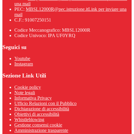
una mail
PEC:
MBSL12000R@pec.istruzione.it
Link per inviare una
mail
C.F.: 91007250151
Codice Meccanografico: MBSL12000R
Codice Univoco: IPA UF0YRQ
Seguici su
Youtube
Instagram
Sezione Link Utili
Cookie policy
Note legali
Informativa Privacy
Ufficio Relazioni con il Pubblico
Dichiarazione di accessibilità
Obiettivi di accessibilità
Whistleblowing
Gestione consensi cookie
Amministrazione trasparente