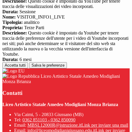
Descrizione:
Questo cookie è impostato da YouTube per tenere
traccia delle visualizzazioni dei video incorporati.
Durata:
Sessione
Nome:
VISITOR_INFO1_LIVE
Tipologia:
analitico
Proprieta:
Terze Parti
Descrizione:
Questo cookie è impostato da Youtube per tenere
traccia delle preferenze dell'utente per i video di Youtube incorporati
nei siti; può anche determinare se il visitatore del sito web sta
utilizzando la nuova o la vecchia versione dell'interfaccia di
Youtube.
Durata:
6 mesi
Accetta tutti
Salva le preferenze
Liceo Artistico Statale Amedeo Modigliani
Monza Brianza
Contatti
Liceo Artistico Statale Amedeo Modigliani Monza Brianza
Via Caimi, 5 - 20833 Giussano (MB)
Tel:
0362 851103 - 0362 850090
Email:
MBSL12000R@istruzione.it
Link per inviare una mail
Email:
info@liceomodiglianigiussano.edu.it
Link per inviare