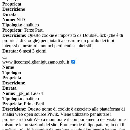
Proprieta
Descrizione
Durata
Nome:
NID
Tipologia:
analitico
Proprieta:
Terze Parti
Descrizione:
Questo cookie è impostato da DoubleClick (che è di
proprietà di Google) per aiutarti a costruire un profilo dei tuoi
interessi e mostrarti annunci pertinenti su altri siti.
Durata:
6 mesi 3 giorni
www.liceomodiglianigiussano.edu.it
Nome
Tipologia
Proprieta
Descrizione
Durata
Nome:
_pk_id.1.e774
Tipologia:
analitico
Proprieta:
Prime Parti
Descrizione:
Questo nome di cookie è associato alla piattaforma di
analisi web open source Piwik. Viene utilizzato per aiutare i
proprietari di siti Web a monitorare il comportamento dei visitatori e
misurare le prestazioni del sito. È un cookie di tipo pattern, in cui il
prefisso _pk_id è seguito da una breve serie di numeri e lettere, che