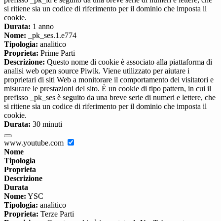
si ritiene sia un codice di riferimento per il dominio che imposta il
cookie.
Durata:
1 anno
Nome:
_pk_ses.1.e774
Tipologia:
analitico
Proprieta:
Prime Parti
Descrizione:
Questo nome di cookie è associato alla piattaforma di
analisi web open source Piwik. Viene utilizzato per aiutare i
proprietari di siti Web a monitorare il comportamento dei visitatori e
misurare le prestazioni del sito. È un cookie di tipo pattern, in cui il
prefisso _pk_ses è seguito da una breve serie di numeri e lettere, che
si ritiene sia un codice di riferimento per il dominio che imposta il
cookie.
Durata:
30 minuti
www.youtube.com
Nome
Tipologia
Proprieta
Descrizione
Durata
Nome:
YSC
Tipologia:
analitico
Proprieta:
Terze Parti