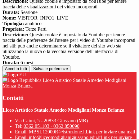
Descrizione:
Questo cookie è impostato da YouTube per tenere
traccia delle visualizzazioni dei video incorporati.
Durata:
Sessione
Nome:
VISITOR_INFO1_LIVE
Tipologia:
analitico
Proprieta:
Terze Parti
Descrizione:
Questo cookie è impostato da Youtube per tenere
traccia delle preferenze dell'utente per i video di Youtube incorporati
nei siti; può anche determinare se il visitatore del sito web sta
utilizzando la nuova o la vecchia versione dell'interfaccia di
Youtube.
Durata:
6 mesi
Accetta tutti
Salva le preferenze
Liceo Artistico Statale Amedeo Modigliani
Monza Brianza
Contatti
Liceo Artistico Statale Amedeo Modigliani Monza Brianza
Via Caimi, 5 - 20833 Giussano (MB)
Tel:
0362 851103 - 0362 850090
Email:
MBSL12000R@istruzione.it
Link per inviare una mail
Email:
info@liceomodiglianigiussano.edu.it
Link per inviare