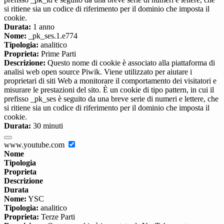
si ritiene sia un codice di riferimento per il dominio che imposta il
cookie.
Durata:
1 anno
Nome:
_pk_ses.1.e774
Tipologia:
analitico
Proprieta:
Prime Parti
Descrizione:
Questo nome di cookie è associato alla piattaforma di
analisi web open source Piwik. Viene utilizzato per aiutare i
proprietari di siti Web a monitorare il comportamento dei visitatori e
misurare le prestazioni del sito. È un cookie di tipo pattern, in cui il
prefisso _pk_ses è seguito da una breve serie di numeri e lettere, che
si ritiene sia un codice di riferimento per il dominio che imposta il
cookie.
Durata:
30 minuti
www.youtube.com
Nome
Tipologia
Proprieta
Descrizione
Durata
Nome:
YSC
Tipologia:
analitico
Proprieta:
Terze Parti