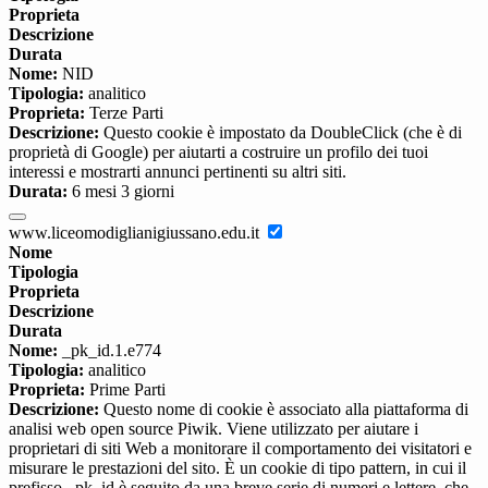
Proprieta
Descrizione
Durata
Nome:
NID
Tipologia:
analitico
Proprieta:
Terze Parti
Descrizione:
Questo cookie è impostato da DoubleClick (che è di
proprietà di Google) per aiutarti a costruire un profilo dei tuoi
interessi e mostrarti annunci pertinenti su altri siti.
Durata:
6 mesi 3 giorni
www.liceomodiglianigiussano.edu.it
Nome
Tipologia
Proprieta
Descrizione
Durata
Nome:
_pk_id.1.e774
Tipologia:
analitico
Proprieta:
Prime Parti
Descrizione:
Questo nome di cookie è associato alla piattaforma di
analisi web open source Piwik. Viene utilizzato per aiutare i
proprietari di siti Web a monitorare il comportamento dei visitatori e
misurare le prestazioni del sito. È un cookie di tipo pattern, in cui il
prefisso _pk_id è seguito da una breve serie di numeri e lettere, che