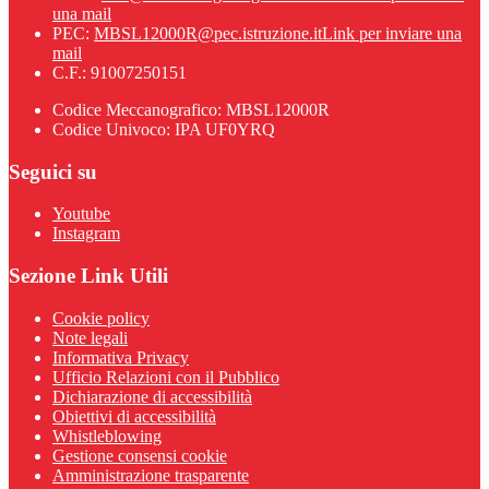
una mail
PEC:
MBSL12000R@pec.istruzione.it
Link per inviare una
mail
C.F.: 91007250151
Codice Meccanografico: MBSL12000R
Codice Univoco: IPA UF0YRQ
Seguici su
Youtube
Instagram
Sezione Link Utili
Cookie policy
Note legali
Informativa Privacy
Ufficio Relazioni con il Pubblico
Dichiarazione di accessibilità
Obiettivi di accessibilità
Whistleblowing
Gestione consensi cookie
Amministrazione trasparente