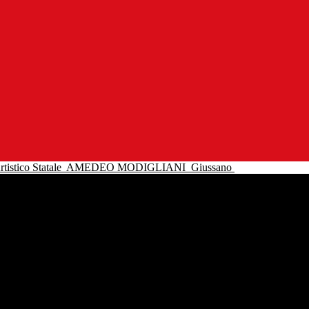
tistico Statale
AMEDEO MODIGLIANI
Giussano