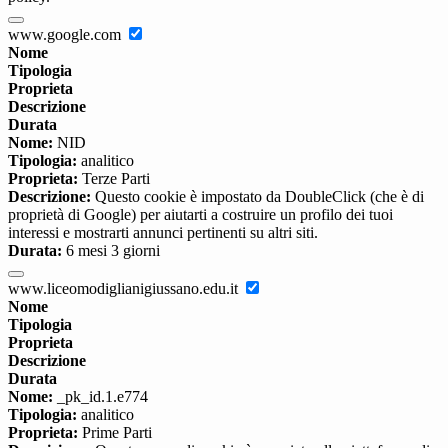
www.google.com
Nome
Tipologia
Proprieta
Descrizione
Durata
Nome:
NID
Tipologia:
analitico
Proprieta:
Terze Parti
Descrizione:
Questo cookie è impostato da DoubleClick (che è di
proprietà di Google) per aiutarti a costruire un profilo dei tuoi
interessi e mostrarti annunci pertinenti su altri siti.
Durata:
6 mesi 3 giorni
www.liceomodiglianigiussano.edu.it
Nome
Tipologia
Proprieta
Descrizione
Durata
Nome:
_pk_id.1.e774
Tipologia:
analitico
Proprieta:
Prime Parti