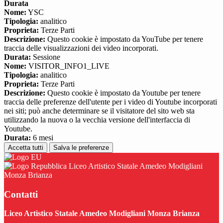
Durata
Nome:
YSC
Tipologia:
analitico
Proprieta:
Terze Parti
Descrizione:
Questo cookie è impostato da YouTube per tenere
traccia delle visualizzazioni dei video incorporati.
Durata:
Sessione
Nome:
VISITOR_INFO1_LIVE
Tipologia:
analitico
Proprieta:
Terze Parti
Descrizione:
Questo cookie è impostato da Youtube per tenere
traccia delle preferenze dell'utente per i video di Youtube incorporati
nei siti; può anche determinare se il visitatore del sito web sta
utilizzando la nuova o la vecchia versione dell'interfaccia di
Youtube.
Durata:
6 mesi
Accetta tutti
Salva le preferenze
Liceo Artistico Statale Amedeo Modigliani
Monza Brianza
Contatti
Liceo Artistico Statale Amedeo Modigliani Monza Brianza