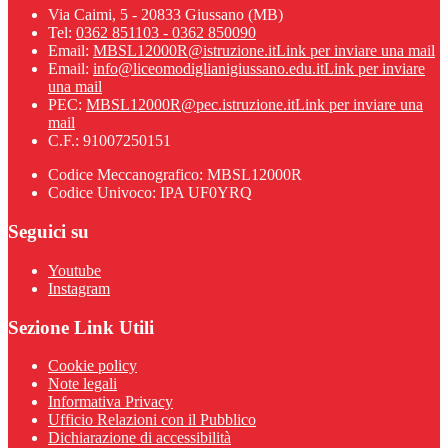
Via Caimi, 5 - 20833 Giussano (MB)
Tel:
0362 851103 - 0362 850090
Email:
MBSL12000R@istruzione.it
Link per inviare una mail
Email:
info@liceomodiglianigiussano.edu.it
Link per inviare
una mail
PEC:
MBSL12000R@pec.istruzione.it
Link per inviare una
mail
C.F.: 91007250151
Codice Meccanografico: MBSL12000R
Codice Univoco: IPA UF0YRQ
Seguici su
Youtube
Instagram
Sezione Link Utili
Cookie policy
Note legali
Informativa Privacy
Ufficio Relazioni con il Pubblico
Dichiarazione di accessibilità