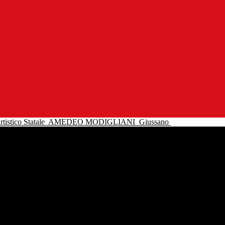
tistico Statale
AMEDEO MODIGLIANI
Giussano