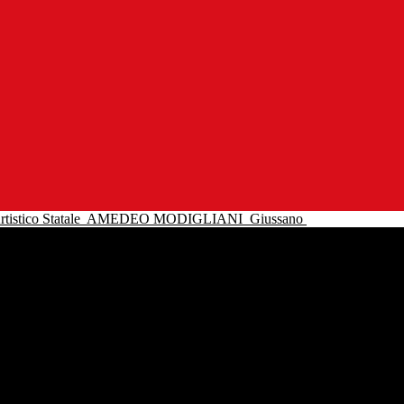
tistico Statale
AMEDEO MODIGLIANI
Giussano