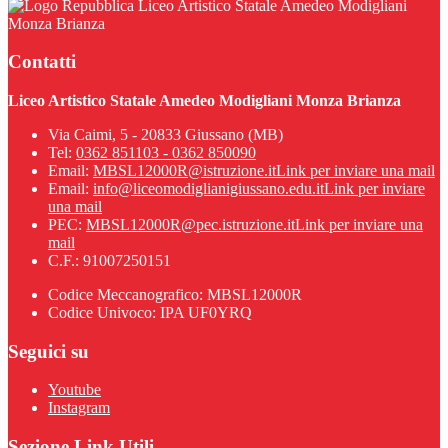
Liceo Artistico Statale Amedeo Modigliani
Monza Brianza
Contatti
Liceo Artistico Statale Amedeo Modigliani Monza Brianza
Via Caimi, 5 - 20833 Giussano (MB)
Tel:
0362 851103 - 0362 850090
Email:
MBSL12000R@istruzione.it
Link per inviare una mail
Email:
info@liceomodiglianigiussano.edu.it
Link per inviare
una mail
PEC:
MBSL12000R@pec.istruzione.it
Link per inviare una
mail
C.F.: 91007250151
Codice Meccanografico: MBSL12000R
Codice Univoco: IPA UF0YRQ
Seguici su
Youtube
Instagram
Sezione Link Utili