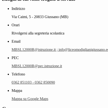
Indirizzo
Via Caimi, 5 - 20833 Giussano (MB)
Orari
Rivolgersi alla segreteria scolastica
Email
MBSL12000R@istruzione.it ; info@liceomodiglianigiussano.ed
PEC
MBSL12000R@pec.istruzione.it
Telefono
0362 851103 - 0362 850090
Mappa
Mappa su Google Maps