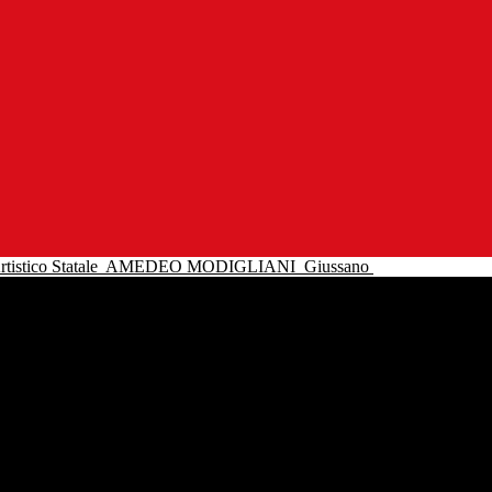
tistico Statale
AMEDEO MODIGLIANI
Giussano