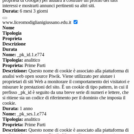
proprietà di Google) per aiutarti a costruire un profilo dei tuoi
interessi e mostrarti annunci pertinenti su altri siti.
Durata:
6 mesi 3 giorni
www.liceomodiglianigiussano.edu.it
Nome
Tipologia
Proprieta
Descrizione
Durata
Nome:
_pk_id.1.e774
Tipologia:
analitico
Proprieta:
Prime Parti
Descrizione:
Questo nome di cookie è associato alla piattaforma di
analisi web open source Piwik. Viene utilizzato per aiutare i
proprietari di siti Web a monitorare il comportamento dei visitatori e
misurare le prestazioni del sito. È un cookie di tipo pattern, in cui il
prefisso _pk_id è seguito da una breve serie di numeri e lettere, che
si ritiene sia un codice di riferimento per il dominio che imposta il
cookie.
Durata:
1 anno
Nome:
_pk_ses.1.e774
Tipologia:
analitico
Proprieta:
Prime Parti
Descrizione:
Questo nome di cookie è associato alla piattaforma di