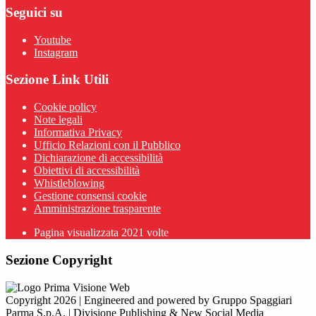
Seguici su
Youtube
Instagram
Sezione Link Utili
Cookie policy
Note legali
Informativa Privacy
Ufficio Relazioni con il Pubblico
Dichiarazione di accessibilità
Obiettivi di accessibilità
Whistleblowing
Gestione consensi cookie
Amministrazione trasparente
Pagina visualizzata
2021
volte
Sezione Copyright
Copyright 2026 | Engineered and powered by Gruppo Spaggiari
Parma S.p.A. | Divisione Publishing & New Social Media