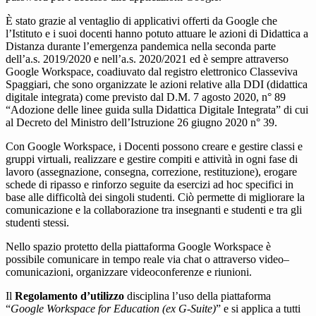
È stato grazie al ventaglio di applicativi offerti da Google che
l’Istituto e i suoi docenti hanno potuto attuare le azioni di Didattica a
Distanza durante l’emergenza pandemica nella seconda parte
dell’a.s. 2019/2020 e nell’a.s. 2020/2021 ed è sempre attraverso
Google Workspace, coadiuvato dal registro elettronico Classeviva
Spaggiari, che sono organizzate le azioni relative alla DDI (didattica
digitale integrata) come previsto dal D.M. 7 agosto 2020, n° 89
“Adozione delle linee guida sulla Didattica Digitale Integrata” di cui
al Decreto del Ministro dell’Istruzione 26 giugno 2020 n° 39.
Con Google Workspace, i Docenti possono creare e gestire classi e
gruppi virtuali, realizzare e gestire compiti e attività in ogni fase di
lavoro (assegnazione, consegna, correzione, restituzione), erogare
schede di ripasso e rinforzo seguite da esercizi ad hoc specifici in
base alle difficoltà dei singoli studenti. Ciò permette di migliorare la
comunicazione e la collaborazione tra insegnanti e studenti e tra gli
studenti stessi.
Nello spazio protetto della piattaforma Google Workspace è
possibile comunicare in tempo reale via chat o attraverso video–
comunicazioni, organizzare videoconferenze e riunioni.
Il
Regolamento d’utilizzo
disciplina l’uso della piattaforma
“
Google Workspace for Education (ex G-Suite)
” e si applica a tutti