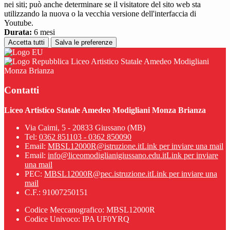
nei siti; può anche determinare se il visitatore del sito web sta
utilizzando la nuova o la vecchia versione dell'interfaccia di
Youtube.
Durata:
6 mesi
Accetta tutti
Salva le preferenze
Liceo Artistico Statale Amedeo Modigliani
Monza Brianza
Contatti
Liceo Artistico Statale Amedeo Modigliani Monza Brianza
Via Caimi, 5 - 20833 Giussano (MB)
Tel:
0362 851103 - 0362 850090
Email:
MBSL12000R@istruzione.it
Link per inviare una mail
Email:
info@liceomodiglianigiussano.edu.it
Link per inviare
una mail
PEC:
MBSL12000R@pec.istruzione.it
Link per inviare una
mail
C.F.: 91007250151
Codice Meccanografico: MBSL12000R
Codice Univoco: IPA UF0YRQ