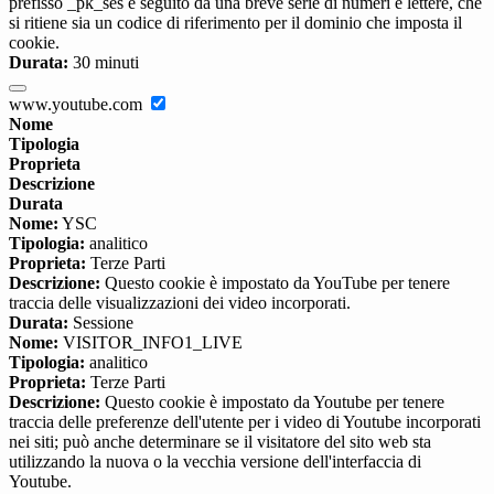
prefisso _pk_ses è seguito da una breve serie di numeri e lettere, che
si ritiene sia un codice di riferimento per il dominio che imposta il
cookie.
Durata:
30 minuti
www.youtube.com
Nome
Tipologia
Proprieta
Descrizione
Durata
Nome:
YSC
Tipologia:
analitico
Proprieta:
Terze Parti
Descrizione:
Questo cookie è impostato da YouTube per tenere
traccia delle visualizzazioni dei video incorporati.
Durata:
Sessione
Nome:
VISITOR_INFO1_LIVE
Tipologia:
analitico
Proprieta:
Terze Parti
Descrizione:
Questo cookie è impostato da Youtube per tenere
traccia delle preferenze dell'utente per i video di Youtube incorporati
nei siti; può anche determinare se il visitatore del sito web sta
utilizzando la nuova o la vecchia versione dell'interfaccia di
Youtube.