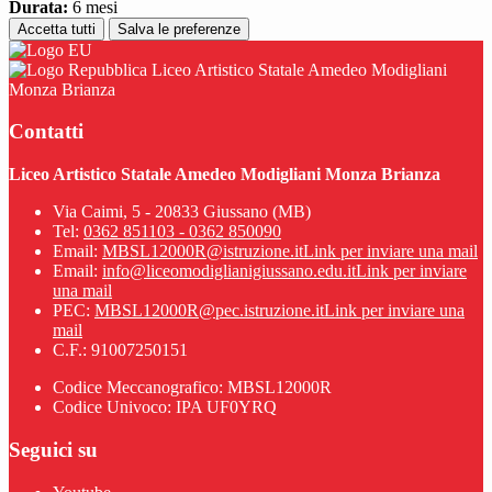
Durata:
6 mesi
Accetta tutti
Salva le preferenze
Liceo Artistico Statale Amedeo Modigliani
Monza Brianza
Contatti
Liceo Artistico Statale Amedeo Modigliani Monza Brianza
Via Caimi, 5 - 20833 Giussano (MB)
Tel:
0362 851103 - 0362 850090
Email:
MBSL12000R@istruzione.it
Link per inviare una mail
Email:
info@liceomodiglianigiussano.edu.it
Link per inviare
una mail
PEC:
MBSL12000R@pec.istruzione.it
Link per inviare una
mail
C.F.: 91007250151
Codice Meccanografico: MBSL12000R
Codice Univoco: IPA UF0YRQ
Seguici su