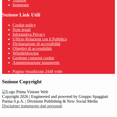
Youtube
Instagram
Sezione Link Utili
Cookie policy
Note legali
Informativa Privacy
Ufficio Relazioni con il Pubblico
Dichiarazione di accessibilità
Obiettivi di accessibilità
Whistleblowing
Gestione consensi cookie
Amministrazione trasparente
Pagina visualizzata
2448
volte
Sezione Copyright
Copyright 2026 | Engineered and powered by Gruppo Spaggiari
Parma S.p.A. | Divisione Publishing & New Social Media
Disclaimer trattamento dati personali