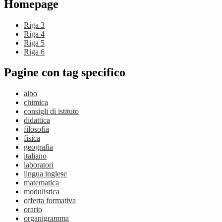
Homepage
Riga 3
Riga 4
Riga 5
Riga 6
Pagine con tag specifico
albo
chimica
consigli di istituto
didattica
filosofia
fisica
geografia
italiano
laboratori
lingua inglese
matematica
modulistica
offerta formativa
orario
organigramma