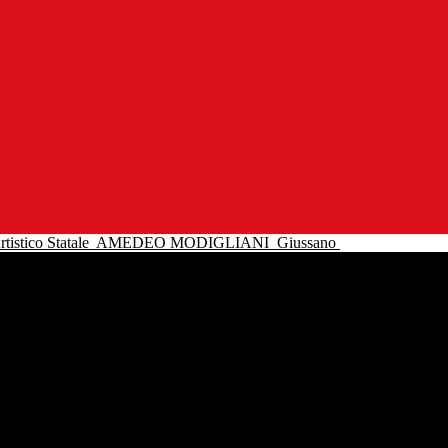
tistico Statale
AMEDEO MODIGLIANI
Giussano