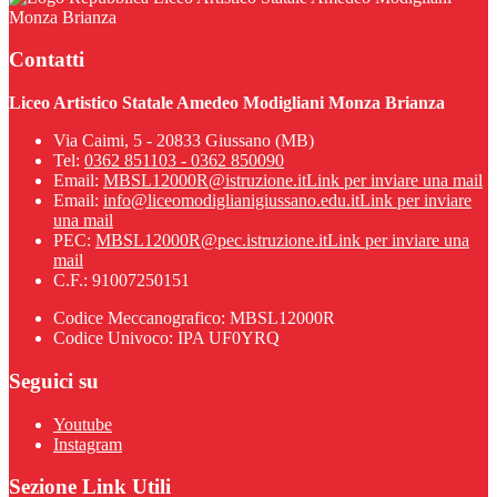
Monza Brianza
Contatti
Liceo Artistico Statale Amedeo Modigliani Monza Brianza
Via Caimi, 5 - 20833 Giussano (MB)
Tel:
0362 851103 - 0362 850090
Email:
MBSL12000R@istruzione.it
Link per inviare una mail
Email:
info@liceomodiglianigiussano.edu.it
Link per inviare
una mail
PEC:
MBSL12000R@pec.istruzione.it
Link per inviare una
mail
C.F.: 91007250151
Codice Meccanografico: MBSL12000R
Codice Univoco: IPA UF0YRQ
Seguici su
Youtube
Instagram
Sezione Link Utili