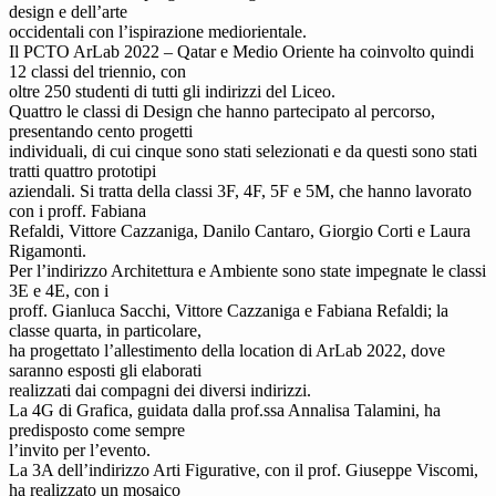
design e dell’arte
occidentali con l’ispirazione mediorientale.
Il PCTO ArLab 2022 – Qatar e Medio Oriente ha coinvolto quindi
12 classi del triennio, con
oltre 250 studenti di tutti gli indirizzi del Liceo.
Quattro le classi di Design che hanno partecipato al percorso,
presentando cento progetti
individuali, di cui cinque sono stati selezionati e da questi sono stati
tratti quattro prototipi
aziendali. Si tratta della classi 3F, 4F, 5F e 5M, che hanno lavorato
con i proff. Fabiana
Refaldi, Vittore Cazzaniga, Danilo Cantaro, Giorgio Corti e Laura
Rigamonti.
Per l’indirizzo Architettura e Ambiente sono state impegnate le classi
3E e 4E, con i
proff. Gianluca Sacchi, Vittore Cazzaniga e Fabiana Refaldi; la
classe quarta, in particolare,
ha progettato l’allestimento della location di ArLab 2022, dove
saranno esposti gli elaborati
realizzati dai compagni dei diversi indirizzi.
La 4G di Grafica, guidata dalla prof.ssa Annalisa Talamini, ha
predisposto come sempre
l’invito per l’evento.
La 3A dell’indirizzo Arti Figurative, con il prof. Giuseppe Viscomi,
ha realizzato un mosaico