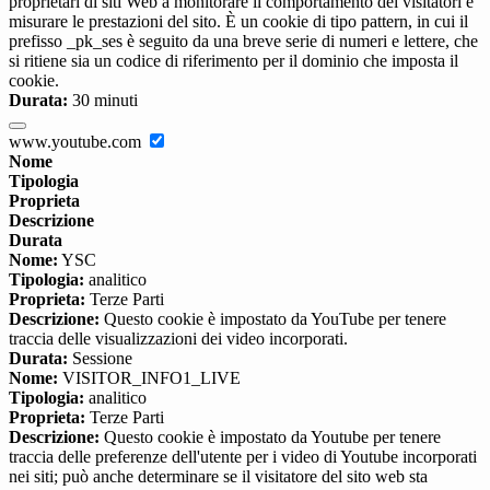
proprietari di siti Web a monitorare il comportamento dei visitatori e
misurare le prestazioni del sito. È un cookie di tipo pattern, in cui il
prefisso _pk_ses è seguito da una breve serie di numeri e lettere, che
si ritiene sia un codice di riferimento per il dominio che imposta il
cookie.
Durata:
30 minuti
www.youtube.com
Nome
Tipologia
Proprieta
Descrizione
Durata
Nome:
YSC
Tipologia:
analitico
Proprieta:
Terze Parti
Descrizione:
Questo cookie è impostato da YouTube per tenere
traccia delle visualizzazioni dei video incorporati.
Durata:
Sessione
Nome:
VISITOR_INFO1_LIVE
Tipologia:
analitico
Proprieta:
Terze Parti
Descrizione:
Questo cookie è impostato da Youtube per tenere
traccia delle preferenze dell'utente per i video di Youtube incorporati
nei siti; può anche determinare se il visitatore del sito web sta