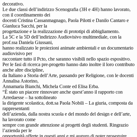
decorativo.
Le due classi dell’indirizzo Scenografia (3H e 4H) hanno lavorato,
con il coordinamento dei
docenti Cristina Cassanmagnago, Paola Pilotti e Danilo Cantaro e
Gianluca Sacchi, per la
progettazione e la realizzazione di prototipi di abbigliamento.
La 5C e la 5D dell’indirizzo Audiovisivo multimediale, con la
prof.ssa Daniela Giussani,
hanno realizzato le proiezioni animate ambientali e un documentario
audiovisivo per
raccontare tutto il Pcto, che saranno visibili nello spazio espositivo.
Per le fasi di ricerca pre-progetto hanno dato inoltre il loro contributo
anche altre discipline,
da Italiano a Storia dell’Arte, passando per Religione, con le docenti
Annalisa Astorino,
Annamaria Bianchi, Michela Conte ed Elisa Erba.
“È stato un piacere rinnovare anche quest’anno il rapporto con
Arredaesse – ha sottolineato
la dirigente scolastica, dott.sa Paola Nobili – La giuria, composta da
rappresentanti
dell’azienda, dalla nostra scuola e del mondo del design e dell’arte,
ha lavorato come
sempre con grande attenzione ai progetti degli studenti. Ringrazio
l’azienda per le
opportunità offerte in questi anni e mi auguro di poter proseguire