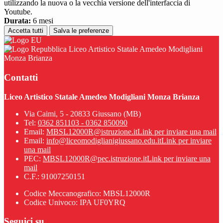
utilizzando la nuova o la vecchia versione dell'interfaccia di
Youtube.
Durata:
6 mesi
Accetta tutti
Salva le preferenze
Liceo Artistico Statale Amedeo Modigliani
Monza Brianza
Contatti
Liceo Artistico Statale Amedeo Modigliani Monza Brianza
Via Caimi, 5 - 20833 Giussano (MB)
Tel:
0362 851103 - 0362 850090
Email:
MBSL12000R@istruzione.it
Link per inviare una mail
Email:
info@liceomodiglianigiussano.edu.it
Link per inviare
una mail
PEC:
MBSL12000R@pec.istruzione.it
Link per inviare una
mail
C.F.: 91007250151
Codice Meccanografico: MBSL12000R
Codice Univoco: IPA UF0YRQ
Seguici su