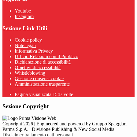
Youtube
Instagram
Sezione Link Utili
Cookie policy
Note legali
Informativa Privacy
Ufficio Relazioni con il Pubblico
Dichiarazione di accessibilità
Obiettivi di accessibilità
Whistleblowing
Gestione consensi cookie
Amministrazione trasparente
Pagina visualizzata
1547
volte
Sezione Copyright
Copyright 2026 | Engineered and powered by Gruppo Spaggiari
Parma S.p.A. | Divisione Publishing & New Social Media
Disclaimer trattamento dati personali