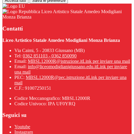
Accetta tutti
Salva le preferenze
Liceo Artistico Statale Amedeo Modigliani
Monza Brianza
Contatti
Liceo Artistico Statale Amedeo Modigliani Monza Brianza
Via Caimi, 5 - 20833 Giussano (MB)
Tel:
0362 851103 - 0362 850090
Email:
MBSL12000R@istruzione.it
Link per inviare una mail
Email:
info@liceomodiglianigiussano.edu.it
Link per inviare
una mail
PEC:
MBSL12000R@pec.istruzione.it
Link per inviare una
mail
C.F.: 91007250151
Codice Meccanografico: MBSL12000R
Codice Univoco: IPA UF0YRQ
Seguici su
Youtube
Instagram