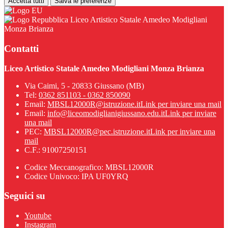
Accetta tutti
Salva le preferenze
Liceo Artistico Statale Amedeo Modigliani
Monza Brianza
Contatti
Liceo Artistico Statale Amedeo Modigliani Monza Brianza
Via Caimi, 5 - 20833 Giussano (MB)
Tel:
0362 851103 - 0362 850090
Email:
MBSL12000R@istruzione.it
Link per inviare una mail
Email:
info@liceomodiglianigiussano.edu.it
Link per inviare
una mail
PEC:
MBSL12000R@pec.istruzione.it
Link per inviare una
mail
C.F.: 91007250151
Codice Meccanografico: MBSL12000R
Codice Univoco: IPA UF0YRQ
Seguici su
Youtube
Instagram