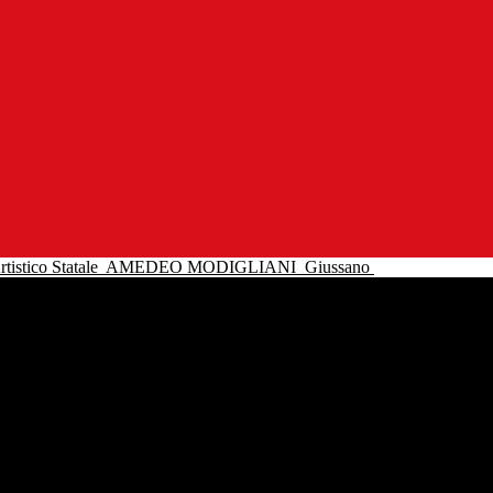
tistico Statale
AMEDEO MODIGLIANI
Giussano