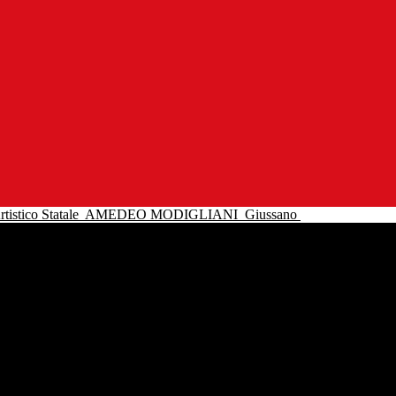
tistico Statale
AMEDEO MODIGLIANI
Giussano