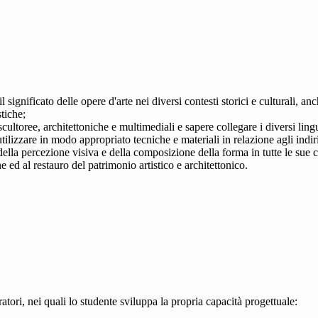
 significato delle opere d'arte nei diversi contesti storici e culturali, anc
stiche;
cultoree, architettoniche e multimediali e sapere collegare i diversi lingu
ilizzare in modo appropriato tecniche e materiali in relazione agli indiri
i della percezione visiva e della composizione della forma in tutte le sue 
e ed al restauro del patrimonio artistico e architettonico.
oratori, nei quali lo studente sviluppa la propria capacità progettuale: