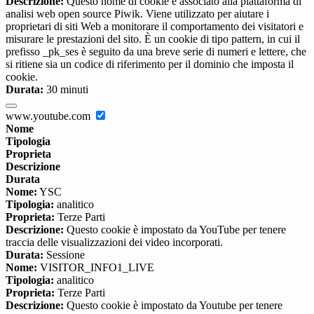
Descrizione:
Questo nome di cookie è associato alla piattaforma di
analisi web open source Piwik. Viene utilizzato per aiutare i
proprietari di siti Web a monitorare il comportamento dei visitatori e
misurare le prestazioni del sito. È un cookie di tipo pattern, in cui il
prefisso _pk_ses è seguito da una breve serie di numeri e lettere, che
si ritiene sia un codice di riferimento per il dominio che imposta il
cookie.
Durata:
30 minuti
www.youtube.com
Nome
Tipologia
Proprieta
Descrizione
Durata
Nome:
YSC
Tipologia:
analitico
Proprieta:
Terze Parti
Descrizione:
Questo cookie è impostato da YouTube per tenere
traccia delle visualizzazioni dei video incorporati.
Durata:
Sessione
Nome:
VISITOR_INFO1_LIVE
Tipologia:
analitico
Proprieta:
Terze Parti
Descrizione:
Questo cookie è impostato da Youtube per tenere