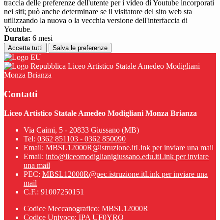
traccia delle preferenze dell'utente per i video di Youtube incorporati
nei siti; può anche determinare se il visitatore del sito web sta
utilizzando la nuova o la vecchia versione dell'interfaccia di
Youtube.
Durata:
6 mesi
Accetta tutti
Salva le preferenze
Liceo Artistico Statale Amedeo Modigliani
Monza Brianza
Contatti
Liceo Artistico Statale Amedeo Modigliani Monza Brianza
Via Caimi, 5 - 20833 Giussano (MB)
Tel:
0362 851103 - 0362 850090
Email:
MBSL12000R@istruzione.it
Link per inviare una mail
Email:
info@liceomodiglianigiussano.edu.it
Link per inviare
una mail
PEC:
MBSL12000R@pec.istruzione.it
Link per inviare una
mail
C.F.: 91007250151
Codice Meccanografico: MBSL12000R
Codice Univoco: IPA UF0YRQ