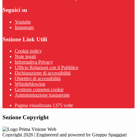
Seguici su
Youtube
Instagram
Sezione Link Utili
Cookie policy
Note legali
Informativa Privacy
Ufficio Relazioni con il Pubblico
Dichiarazione di accessibilità
Obiettivi di accessibilità
Whistleblowing
Gestione consensi cookie
Amministrazione trasparente
Pagina visualizzata
1375
volte
Sezione Copyright
Copyright 2026 | Engineered and powered by Gruppo Spaggiari