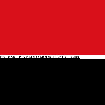
tistico Statale
AMEDEO MODIGLIANI
Giussano